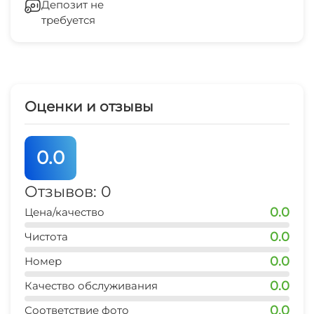
Депозит не
требуется
Прачечная
магазин продукты
5 мин
остановка транспорта
5 мин
Оценки и отзывы
0.0
Отзывов: 0
0.0
Цена/качество
0.0
Чистота
0.0
Номер
0.0
Качество обслуживания
0.0
Соответствие фото