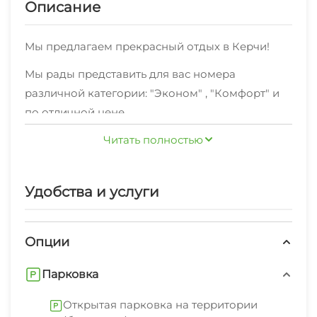
Описание
Мы предлагаем прекрасный отдых в Керчи!
Мы рады представить для вас номера
различной категории: "Эконом" , "Комфорт" и
по отличной цене
Хотите делиться яркими впечатлениями об
Читать полностью
отдыхе в Керчи с друзьями и близкими?Для вас
подключен высокоскоростной Wi-Fi интернет.
Удобства и услуги
Можете не беспокоиться за ваш комфорт - мы
предоставляем удобную мебель, необходимую
Опции
дляполноценного отдыха.
Уборка производится по расписанию.
Парковка
В пешей доступности пляж песчаный, центр,
Открытая парковка на территории