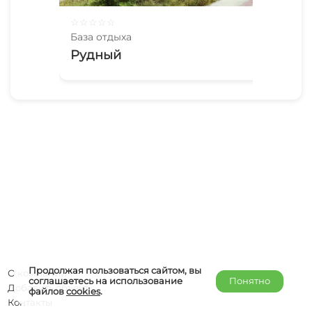
☆
☆
☆
☆
☆
☆
☆
База отдыха
Баз
Рудный
Лю
Продолжая пользоваться сайтом, вы
О компании
соглашаетесь на использование
Понятно
Добавить объект
файлов
cookies
.
Контакты