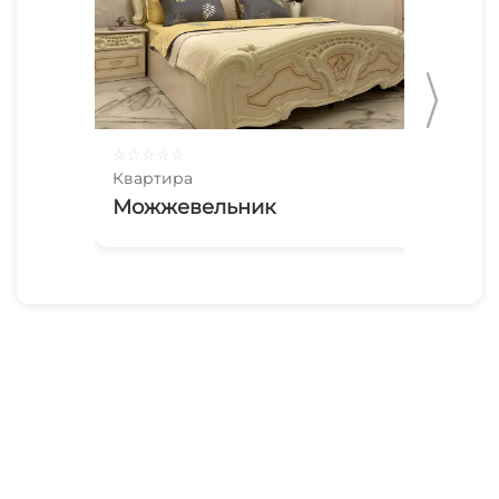
☆
☆
☆
☆
☆
☆
☆
Квартира
Ква
Можжевельник
Ую