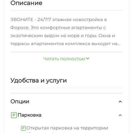
Описание
ЗВОНИТЕ - 24/7!7 этажная новостройка в
Форосе. Это комфортные апартаменты с
экзотическим видом на море и горы. Окна и
террасы апартаментов комплекса выходят на
море. 200 метров от собственного ухоженного
Читать полностью
пляжа, парковая зона и прекрасная природа
Крыма.Если Вы любите чистый воздух,
наполненный ароматом морского бриза,
Удобства и услуги
крымские реликтовые деревья, запах
можжевельника, пение цикад и чистейшее
голубое море, тогда Вам к нам!Апартамент
Опции
типа "Стандарт комфорт" оборудован удобной
Парковка
двуспальной кроватью и имеет одно
дополнительное спальное место в виде кресла-
Открытая парковка на территории
кровати. Есть все для комфортного