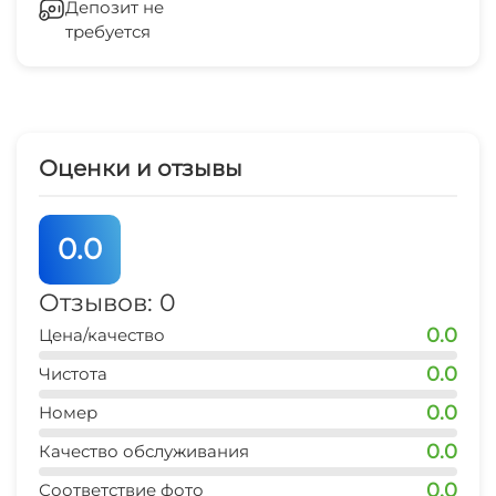
солнца.ВНИМАНИЕ!!!Дорогие гости, заселение
Депозит не
требуется
на Рождественские праздники 2023 года
аптека
оговаривается дополнительно.В стоимость
5 мин
проживания входит: размещение в номере,
магазин
посещение пляжа.Расчётный час - 12.00ЖДЕМ
5 мин
ВАС В ГОСТИ!
Оценки и отзывы
аптека
5 мин
0.0
остановка общественного транспорта
10 мин
Отзывов: 0
0.0
Цена/качество
пляж
2 мин
0.0
Чистота
0.0
центр
Номер
10 мин
0.0
Качество обслуживания
0.0
Соответствие фото