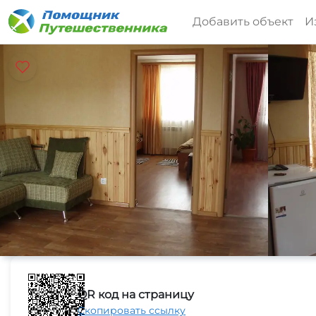
Добавить объект
И
QR код на страницу
Скопировать ссылку