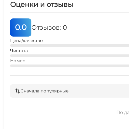
Оценки и отзывы
Люкс для новобрачных
0.0
Отзывов: 0
Цена/качество
Чистота
Номер
Сначала популярные
По д