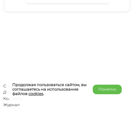
Продолжая пользоваться сайтом, вы
О компании
соглашаетесь на использование
Понятно
Добавить объект
файлов
cookies
.
Контакты
Журнал
Отельерам
Правообладателям
admin@helper-travel.com