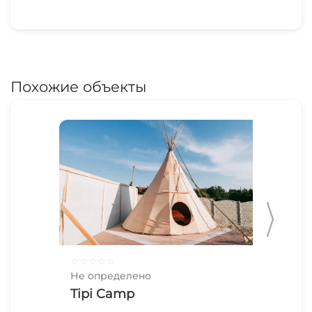
Похожие объекты
☆
☆
☆
☆
☆
☆
☆
Не определено
Не 
Tipi Camp
Ви