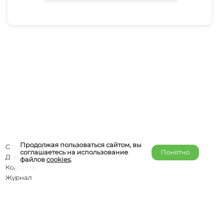
Продолжая пользоваться сайтом, вы
О компании
соглашаетесь на использование
Понятно
Добавить объект
файлов
cookies
.
Контакты
Журнал
Отельерам
Правообладателям
admin@helper-travel.com