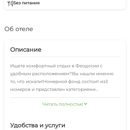
Без питания
Об отеле
Описание
Ищете комфортный отдых в Феодосии с
удобным расположением?Вы нашли именно
то, что искали!Номерной фонд состоит из3
номеров и представлен категориями
"Апартаменты" 3х-комнатные .
Для тех, кто отправился в Феодосию по работе
Читать полностью
- подключен Wi-Fi интернет.
К услугам отдыхающих: стиральная машина,
Удобства и услуги