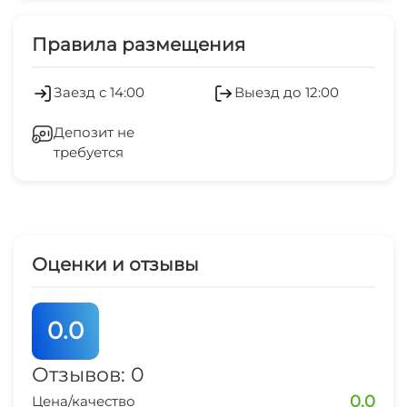
1 мин
Мангал/барбекю
Стиральная машина
Правила размещения
дельфинарий
5 мин
Гладильные принадлежности
Заезд с 14:00
Выезд до 12:00
рынок
СВЧ
10-15 мин
Депозит не
требуется
магазин продукты
1 мин
центр города
10 мин
Оценки и отзывы
аквапарк
30 мин
0.0
Отзывов: 0
0.0
Цена/качество