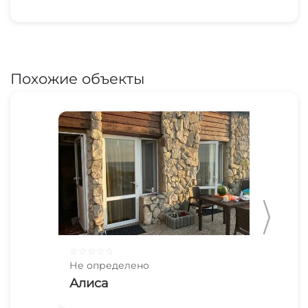
Похожие объекты
☆
☆
☆
☆
☆
☆
☆
Не определено
Не 
Алиса
Ме