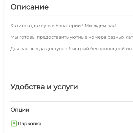
Описание
Хотите отдохнуть в Евпатории? Мы ждём вас!
Мы готовы предоставить уютные номера разных кате
Для вас всегда доступен быстрый беспроводной ин
Мы с радостью и без посредников предоставляем ж
Также для удобства туристов есть горячая кухня.
В шаговой доступности есть пляж песчаный, аквапа
Удобства и услуги
наших гостей согласно многочисленным отзывам - 
Мы ждем вас круглый год!Для быстрой и удобной а
Опции
Парковка