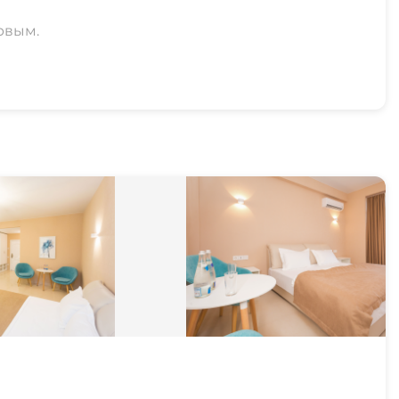
рвым.