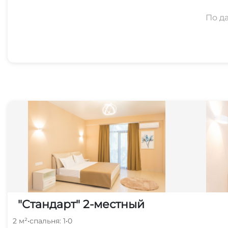
По д
"Стандарт" 2-местный
2 м²
•
спальня: 1
•
0