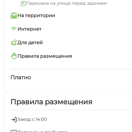
Парковка на улице перед зданием
На территории
Трансфер платно
Интернет
Wi-Fi интернет на всей территории
Для детей
Маршруты для пеших прогулок
Принимаем гостей с детьми любого возраста
Правила размещения
запрещено курить в помещениях
Платно
Платные услуги
Правила размещения
Обслуживание номеров
Холодильник
Заезд с 14:00