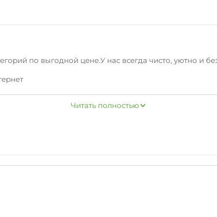
горий по выгодной цене.У нас всегда чисто, уютно и бе
тернет
ильцам дополнительныеуслуги: маршруты для пеших про
Читать полностью
рк, рынок, а также другие достопримечательностиЕвпат
и оптимальныйвыбор по цене/качеству!
ренды обращайтесь по телефону.