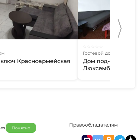
☆
☆
☆
☆
☆
ом
Гостевой дом
-ключ Красноармейская
Дом под-ключ ул. 
Люксембург
Отельерам
Правообладателям
ies
.
Понятно