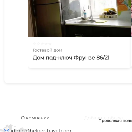
☆
☆
☆
☆
☆
Гостевой дом
Дом под-ключ Фрунзе 86/21
О компании
Добавить объект
Продолжая польз
admin@helper-travel.com