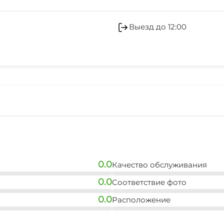
Холодильник
Отопление
Выезд до 12:00
Гладильные принадле
Беседка
Прачечная
0.0
Качество обслуживания
0.0
Соответствие фото
0.0
Расположение