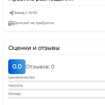
Экскурсионные услуги
Кондиционер
Заезд с 14:00
Депозит не требуется
Стиральная машина
Зеленый двор
Оценки и отзывы
Спутниковое ТВ
СВЧ
0.0
Отзывов: 0
Цена/качество
Чистота
Номер