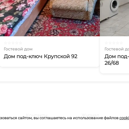
☆
☆
☆
☆
☆
☆
☆
☆
☆
☆
Гостевой дом
Гостевой д
Дом под-ключ Крупской 92
Дом под
26/68
Контакты
Журнал
оваться сайтом, вы соглашаетесь на использование файлов
cook