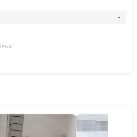
рвым.