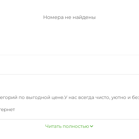
Номера не найдены
горий по выгодной цене.У нас всегда чисто, уютно и бе
тернет
ильцам дополнительныеуслуги: мангал/барбекю, маршру
Читать полностью