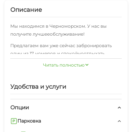
Описание
Мы находимся в Черноморском. У нас вы
получите лучшееобслуживание!
Предлагаем вам уже сейчас забронировать
один из 17 номеров и спокойноотдыхать,
комфорт мы вам обеспечим.
Читать полностью
У нас подключён высокоскоростной интернет,
имеется удобная мебель, необходимая для
Удобства и услуги
полноценного отдыха.Мы проводим
постоянную уборку.
Опции
Также мы готовы предложить различные
дополнительныеуслуги: мангал/барбекю,
Парковка
бассейн под открытым небом, открытая