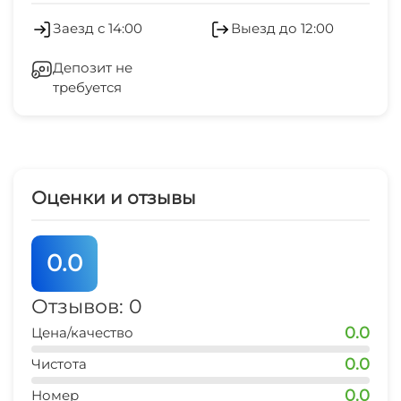
Гладильные принадлежности
Заезд с 14:00
Выезд до 12:00
центр развлечений
Бассейн под открытым небом
Зеленый двор
5 мин
Депозит не
Мангал/барбекю
требуется
Беседка
рынок
2 мин
Спутниковое ТВ
магазин продукты
2 мин
СВЧ
Оценки и отзывы
остановка транспорта
2 мин
0.0
аптека
5 мин
Отзывов: 0
0.0
Цена/качество
дельфинарий
30 мин
0.0
Чистота
0.0
аквапарк
Номер