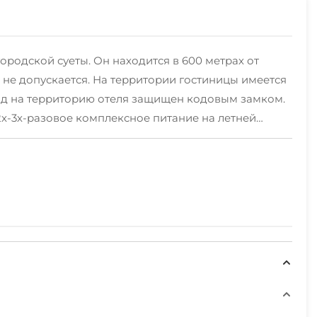
ородской суеты. Он находится в 600 метрах от
 не допускается. На территории гостиницы имеется
ход на территорию отеля защищен кодовым замком.
 2х-3х-разовое комплексное питание на летней
й пляж с пологим дном в 600 метрах от
 На пляже теневые навесы, грибки, шезлонги (за доп.