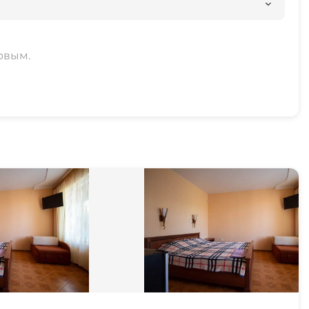
рвым.