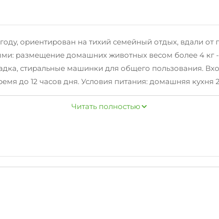
оду, ориентирован на тихий семейный отдых, вдали от г
ыми: размещение домашних животных весом более 4 кг -
ощадка, стиральные машинки для общего пользования. В
ремя до 12 часов дня. Условия питания: домашняя кухня
: песчаный и каменный. Бесплатный городской песчаны
Читать полностью
лая, не глубоко - хорошо подходит для отдыха с детьми.
огулки на яхте, рыбалка на катере, прогулка на банане.