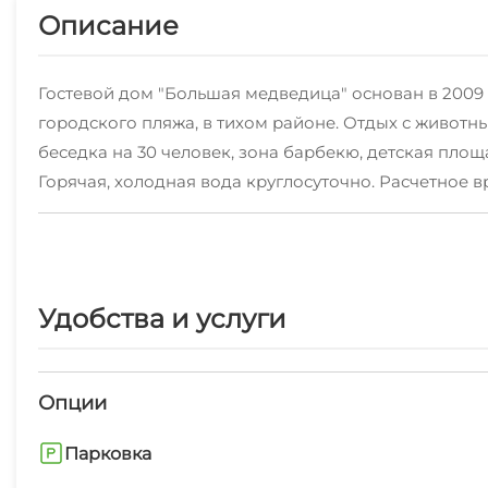
Описание
Гостевой дом "Большая медведица" основан в 2009 г
городского пляжа, в тихом районе. Отдых с животн
беседка на 30 человек, зона барбекю, детская пл
Горячая, холодная вода круглосуточно. Расчетное в
площадке с обслуживанием официантами. Два пляжа
пансионата (10 минут ходьбы) вода всегда очень теп
плату) водные аттракционы для взрослых и детей, пр
Удобства и услуги
Опции
Парковка