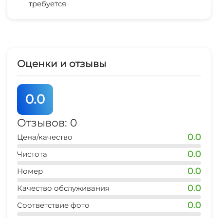
требуется
Лифт
Сейф
Оценки и отзывы
Отопление
Гладильные принадлежности
0.0
Спутниковое ТВ
Отзывов: 0
0.0
Цена/качество
Прачечная
0.0
Чистота
Люкс для новобрачных
0.0
Номер
Частный пляж
0.0
Качество обслуживания
0.0
Соответствие фото
Семейные номера