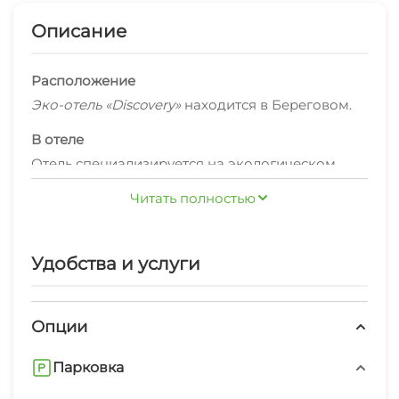
Описание
Расположение
Эко-отель «Discovery»
находится в Береговом.
В отеле
Отель специализируется на экологическом
отдыхе. В кафе отеля гостям доступны
Читать полностью
вегетарианские блюда. Завтрак входит в
стоимость проживания.
Удобства и услуги
На территории эко-отеля есть бассейн под
открытым небом, тренажёрный зал, СПА-зона с
хаммамом и травяной сауной, релакс-зона,
Опции
детский бассейн и детская игровая комната. В
детской игровой комнате — большой
Парковка
В распоряжении гостей есть площадка с видом
трёхэтажный лабиринт с разнообразными