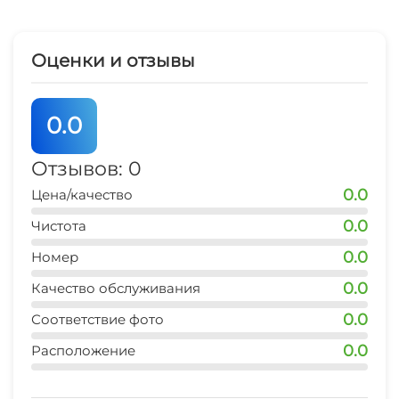
- детская площадка
- качели, батут, гамак
- песочница для наших самых маленьких гостей
Оценки и отзывы
- мангальная зона отдыха (мангалы, столики и
стулья)
0.0
-wi-fi
-парковка
Отзывов: 0
-радушные хозяева
0.0
Цена/качество
-трансфер возможен
0.0
Чистота
Проводи летние вечера под пение цикад на
0.0
Номер
наших террасах и бронируй свой домик
0.0
Качество обслуживания
0.0
Соответствие фото
в каждом домике
2х спальная кровать,
0.0
Расположение
удобный ортопедический матрас
диван (2 спальных места),