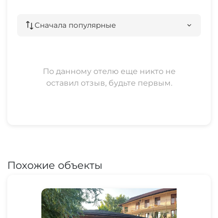
телевизор,
кондиционер,
Сначала популярные
кухня, эл. плита, посуда, чайник, холодильник,
сан узел, душ, фен,
спальные принадлежности, сушилка для белья,
По данному отелю еще никто не
wi-fi
оставил отзыв, будьте первым.
собственная терраса с отдельным входом и
зоной отдыха.
........................................
АДРЕС:
г. Феодосия, пос. Береговое, ул. Курская 48
Похожие объекты