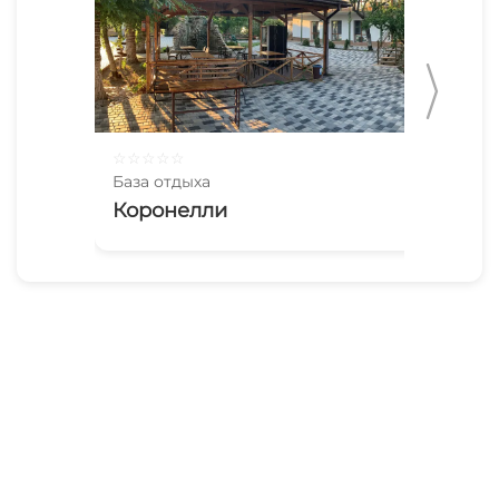
☆
☆
☆
☆
☆
☆
☆
База отдыха
Баз
Коронелли
По