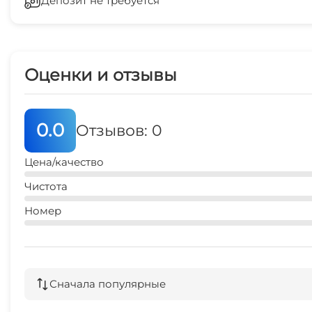
Депозит не требуется
Стиральная машина
Зеленый двор
Оценки и отзывы
СВЧ
0.0
Отзывов: 0
Цена/качество
Чистота
Номер
Сначала популярные