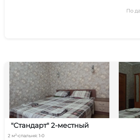
По д
"Стандарт" 2-местный
2 м²
•
спальня: 1
•
0