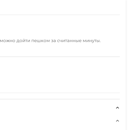
х можно дойти пешком за считанные минуты.
 Для этого имеется территория в 1,5 раза
беседками, расположение мангала, позволяющего
ьмы, заросли бамбука, около 50 кустов роз, гранат,
торых к примеру, в номерах «Люкс» доходит до 15
ха предлагаются двухкомнатные номера.
ице, возле дома.
й в номерах на всех этажах. Горячая вода
тратором).