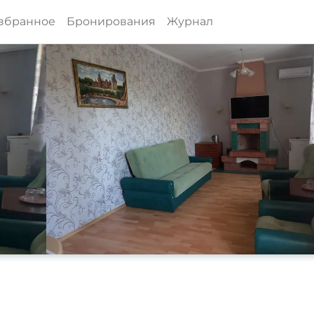
збранное
Бронирования
Журнал