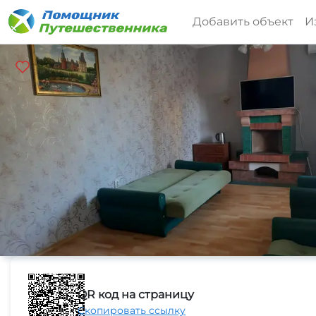
Добавить объект
И
QR код на страницу
Скопировать ссылку