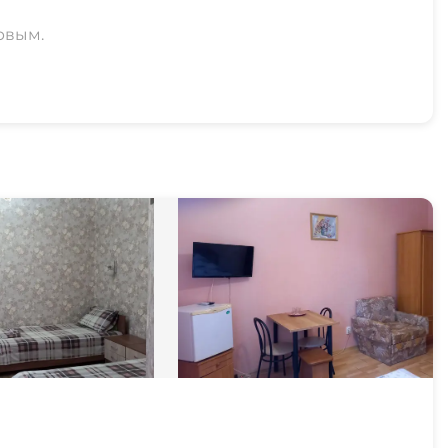
рвым.