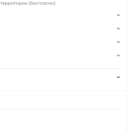
 территории (бесплатно)
й территории
ле 22-00
но
м небом