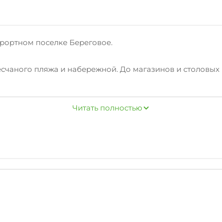
урортном поселке Береговое.
песчаного пляжа и набережной. До магазинов и столовы
ак многие из гостевых домиков, но и возможность отдыха.
Читать полностью
ской площадки, индивидуальных зон отдыха с уютными 
туалета в зоне отдыха. Территория озеленена: есть и пал
з 12 номеров имеют балконы (непроходные!), площадь ко
та, можете воспользоваться кухней. Для семейного отды
кже без проблем можно размесить свой автомобиль на ул
его насоса обеспечивает бесперебойное снабжение водо
проживание с питомцами (обсуждать заранее с админис