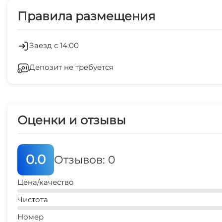
Правила размещения
Салон красоты
Оборудование для встреч и презентаций
Заезд с 14:00
Депозит не требуется
Кондиционер
Магазины
Оценки и отзывы
Спутниковое ТВ
Семейные номера
0.0
Отзывов: 0
Цена/качество
Чистота
Номер