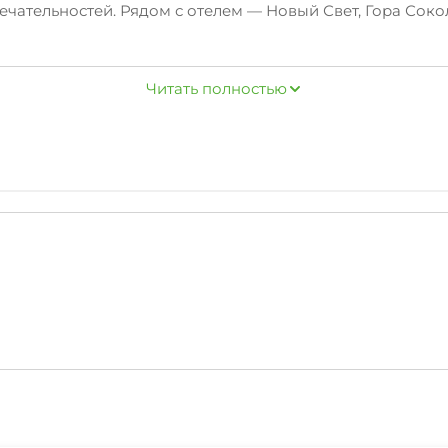
чательностей. Рядом с отелем — Новый Свет, Гора Сокол
 сном в уютной атмосфере можно в баре. Кафе отеля — 
Читать полностью
территории — развлекательные мероприятия.
ная, банкомат и гладильные услуги.
т от выбранной категории номера.