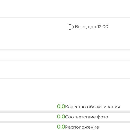
Обмен валюты
Холодильник
Выезд до 12:00
Гладильные принадле
Аптека
Прачечная
0.0
Качество обслуживания
0.0
Соответствие фото
0.0
Расположение