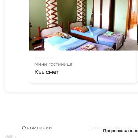
☆
☆
☆
☆
☆
Мини гостиница
Къысмет
О компании
Добавить объект
Продолжая польз