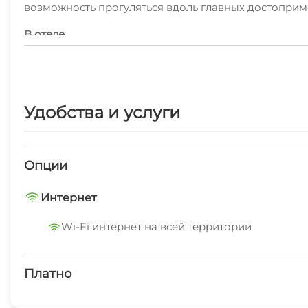
возможность прогуляться вдоль главных достоприме
В отеле
Скоротать вечер или приятно провести время перед
подготовили фитнес-центр. Среди развлечений на 
Гостям доступны и другие услуги. Например, прачеч
Удобства и услуги
В номере
В номере гостей ждут телевизор. Оснащение зависи
Опции
Интернет
Wi-Fi интернет на всей территории
Платно
Платные услуги