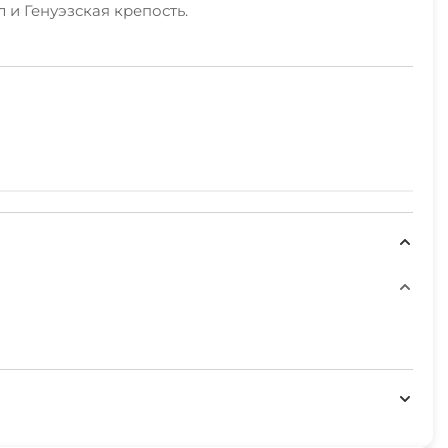
 и Генуэзская крепость.
удобное место для перекуса. Любителям спорта