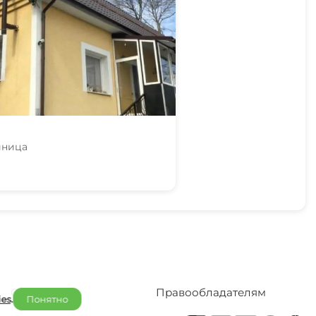
иница
Отельерам
Правообладателям
ies
.
Понятно