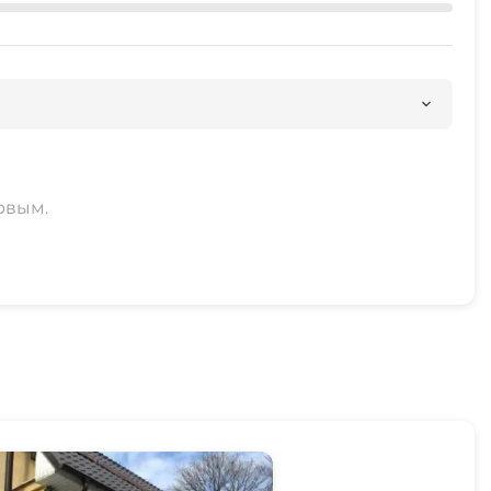
рвым.