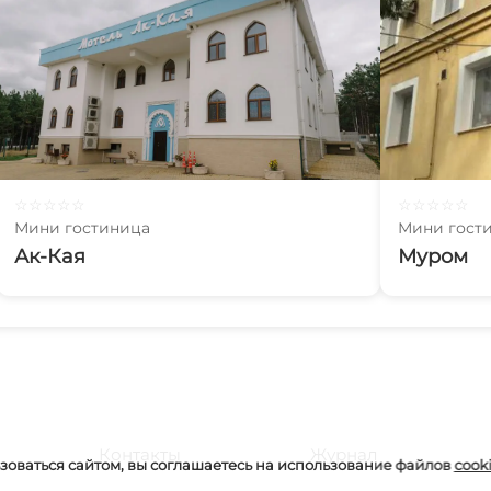
☆
☆
☆
☆
☆
☆
☆
☆
☆
☆
Мини гостиница
Мини гост
Ак-Кая
Муром
Контакты
Журнал
оваться сайтом, вы соглашаетесь на использование файлов
cook