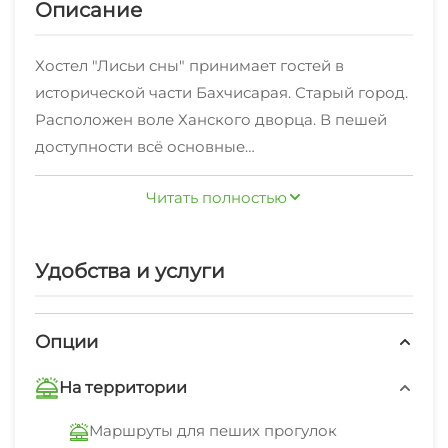
Описание
Хостел "Лисьи сны" принимает гостей в
исторической части Бахчисарая. Старый город.
Расположен воле Ханского дворца. В пешей
доступности всё основные
достопримечательности. Рядом горы лес,
Читать полностью
живописные маршруты. Зелёный двор, зона
барбекю и прочее. Принимает гостей в
отдельных комнатах с аутентичным
Удобства и услуги
дизайном. Так же возможно размещение
гостей в общем номере хостельного типа.
Опции
На территории
Маршруты для пеших прогулок