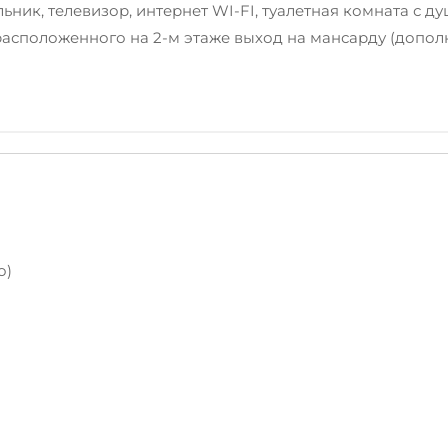
ьник, телевизор, интернет WI-FI, туалетная комната с 
расположенного на 2-м этаже выход на мансарду (дополн
о)
Трансфер от/до аэроп
Интернет Wi-Fi