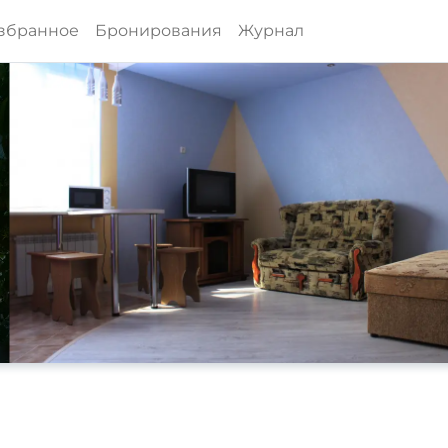
збранное
Бронирования
Журнал