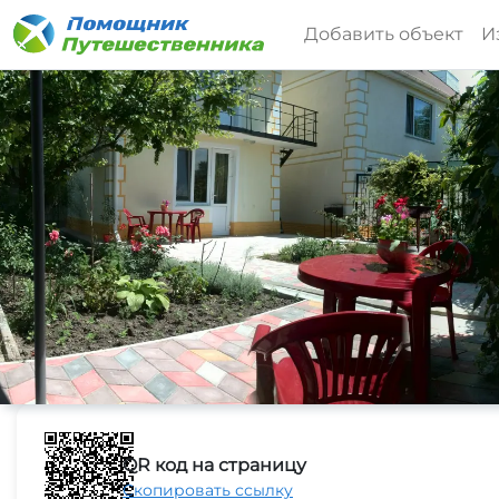
Добавить объект
И
QR код на страницу
Скопировать ссылку