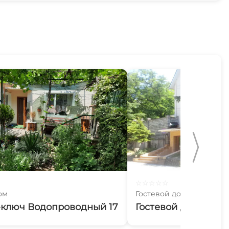
☆
☆
☆
☆
☆
ом
Гостевой дом
-ключ Водопроводный 17
Гостевой дом Крест