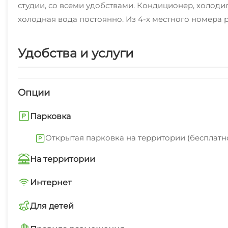
студии, со всеми удобствами. Кондиционер, холодил
холодная вода постоянно. Из 4-х местного номера 
Удобства и услуги
Опции
Парковка
Открытая парковка на территории (бесплатн
На территории
Трансфер платно
Интернет
Wi-Fi интернет на всей территории
Для детей
Трансфер от/до ж/д вокзала
детский городок