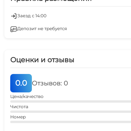
Экскурсионные услуги
Семейные номера
Холодильник
Заезд с 14:00
Детская игровая площадка
Депозит не требуется
Стиральная машина
Место для пикника
Зеленый двор
Оценки и отзывы
СВЧ
0.0
Отзывов: 0
Цена/качество
Чистота
Номер