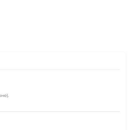
не).
ему Крыму прямо из Андреевки.