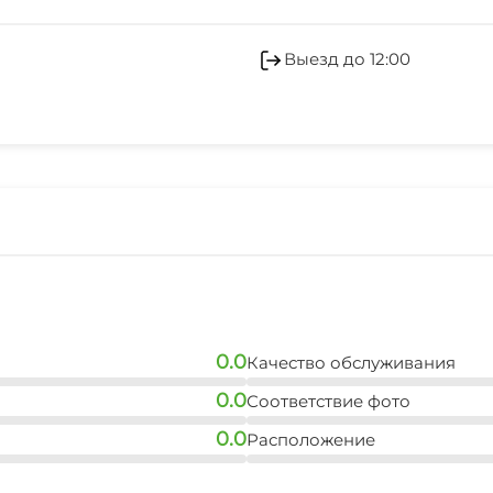
Обслуживание номер
Мангал/барбекю
Кондиционер
Выезд до 12:00
Садовая мебель
Гладильные принадле
Беседка
0.0
Качество обслуживания
0.0
Соответствие фото
0.0
Расположение