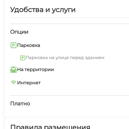
Удобства и услуги
Опции
Парковка
Парковка на улице перед зданием
На территории
Трансфер от/до аэропорта
Интернет
Wi-Fi интернет на всей территории
Интернет Wi-Fi
Платно
Детская площадка
Платные услуги
Можно с животными
Правила размещения