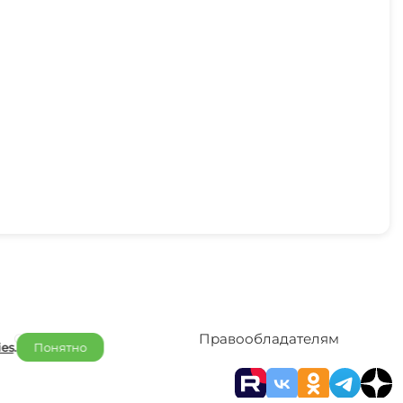
Отельерам
Правообладателям
ies
.
Понятно