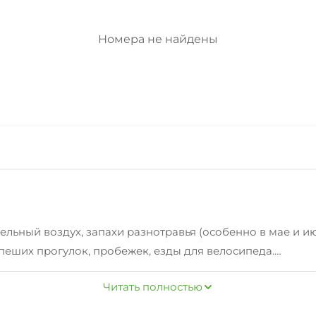
Номера не найдены
льный воздух, запахи разнотравья (особенно в мае и ию
пеших прогулок, пробежек, езды для велосипеда.
стополь, Бахчисарай или выбраться на экскурсии по вс
Читать полностью