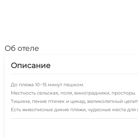
Об отеле
Описание
До пляжа 10−15 минут пешком.
Местность сельская, поля, виноградники, просторы.
Тишина, пение птичек и цикад, великолепный целите
Есть живописные дикие пляжи, чудесные места для 
В любой момент можно сорваться и съездить в Сева