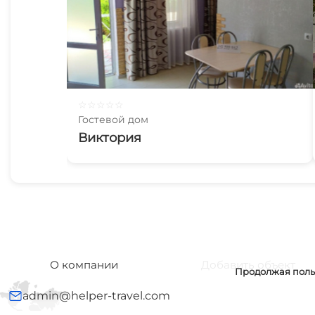
☆
☆
☆
☆
☆
Гостевой дом
Виктория
О компании
Добавить объект
Продолжая польз
admin@helper-travel.com