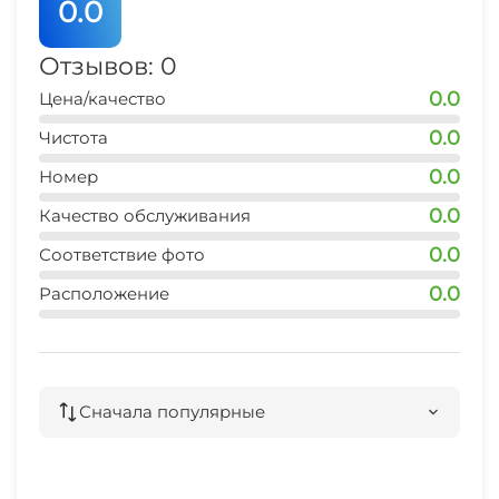
0.0
потрясающими видами, безупречно чистым
Семейные номера
морем и свежим лечебным воздухом. Недалеко
Отзывов: 0
от комплекса в пешей доступности лучшие
0.0
Цена/качество
пляжи Алушты, шикарная набережная со всеми
ресторанами, развлечениями и парком,
0.0
Чистота
аквапарк, СПА. Мы с радостью готовы с
0.0
Номер
комфортом разместить у нас до 4-х человек.
0.0
Качество обслуживания
Возможно заселение с домашними питомцами
до 5 кг (отдельно оговаривается).
0.0
Соответствие фото
0.0
Расположение
Сначала популярные