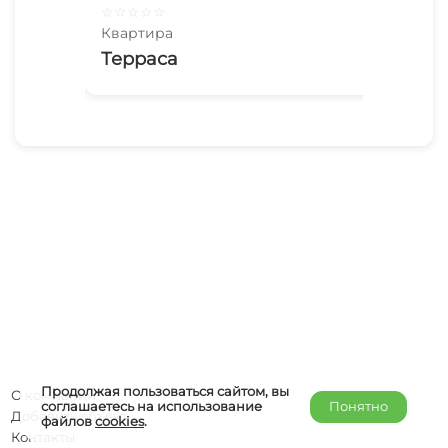
☆
☆
☆
☆
☆
☆
☆
Квартира
Ква
Терраса
2х
Пл
Продолжая пользоваться сайтом, вы
О компании
соглашаетесь на использование
Понятно
Добавить объект
файлов
cookies
.
Контакты