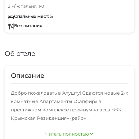
2 м²
•
спальня: 1
•
0
Спальных мест: 5
Без питания
Об отеле
Описание
Добpo пожаловать в Алушту! Сдаются новые 2-х
комнатные Апаpтаменты «Сапфир» в
престижном комплексе премиум-класса «ЖK
Кpымcкая Рeзидeнция» (paйoн
Пpофесcopского угoлкa). Общей площадью 49,9
Читать полностью
м2.