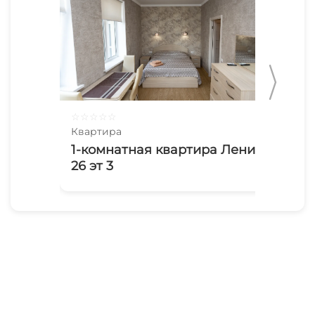
☆
☆
☆
☆
☆
☆
☆
Квартира
Ква
1-комнатная квартира Ленина
3х
26 эт 3
Ба