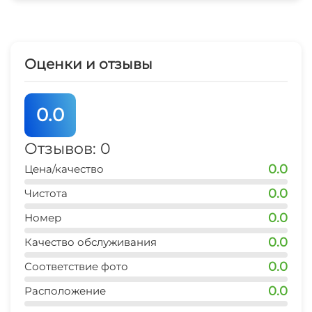
СКОЛЬКО ДО МОРЯ:
Гладильные принадлежности
До моря и набережной Вы идете 10-15 минут
СВЧ
спокойным шагом. На маршрутке можно
Оценки и отзывы
доехать на Восточную набережную или в
Рабочий /Профессорский/ уголок.
0.0
Скорее приезжайте и отдыхайте! А мы - с
Отзывов: 0
радостью Вас ждем!
0.0
Цена/качество
0.0
Чистота
0.0
Номер
0.0
Качество обслуживания
0.0
Соответствие фото
0.0
Расположение