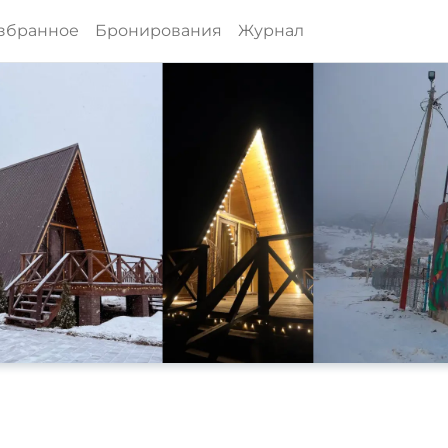
збранное
Бронирования
Журнал