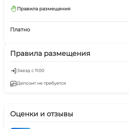
Правила размещения
Природа и активный отдых:
минимальный заезд от 2 суток
Расположение "Solthomee" рядом с Нальчиком пред
маршрутов для пеших прогулок, велосипедных поез
Платно
Платные услуги
Правила размещения
Холодильник
Гладильные принадлежности
Заезд с 11:00
Депозит не требуется
СВЧ
Оценки и отзывы