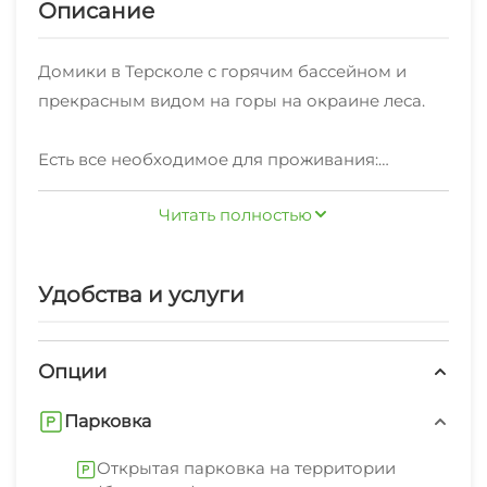
Описание
Домики в Терсколе с горячим бассейном и
прекрасным видом на горы на окраине леса.
Есть все необходимое для проживания:
•кухонная зона
Читать полностью
•тапочки и ванные принадлежности
Горячий бассейн включен в стоимость
Удобства и услуги
проживания, лучший способ расслабиться в
любое время года.
Опции
В 7 минутах ходьбы вся необходимая
Парковка
инфраструктура.
Открытая парковка на территории