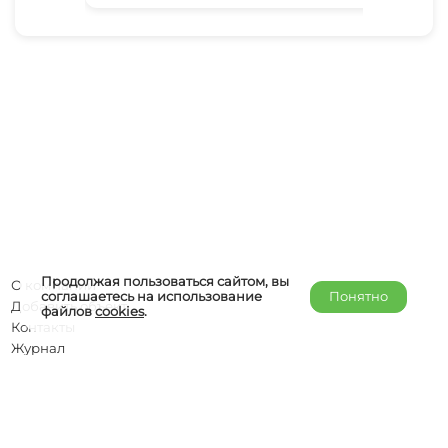
Продолжая пользоваться сайтом, вы
О компании
соглашаетесь на использование
Понятно
Добавить объект
файлов
cookies
.
Контакты
Журнал
Отельерам
Правообладателям
admin@helper-travel.com