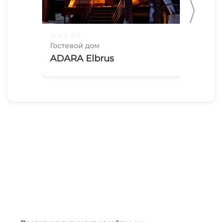
☆
☆
☆
☆
☆
☆
☆
Гостевой дом
Гос
ADARA Elbrus
До
16