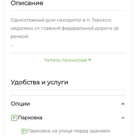
Описание
Одноэтажный дом находится в п. Терскол,
недалеко от главной федеральной дороги за
речкой.
Наш дом рассчитан на комфортное
Читать полностью
проживание 4х человек. Вы можете
наслаждаться прекрасными видами на
белоснежные вершины Главного Кавказского
Удобства и услуги
Хребта прямо из панорамных окон дома.
Кухня-гостиная полностью оснащена
Опции
необходимой мебелью и техникой:
Парковка
• холодильник с морозильной камерой,
• чайник
Парковка на улице перед зданием
• индукционная плита