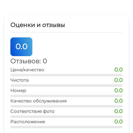
▪️Бесплатный WiFi
Зеленый двор
▪️Телевизор со Smart TV
▪️Панорамный вид из окон на снежные
Беседка
Оценки и отзывы
вершины Главного Кавказского Хребта
▪️Огороженная территория
Прокат лыжной экипировки
▫️Для проведения времени на воздухе, на
0.0
Аренда снегоходов и квадроциклов
территории участка организована костровая и
мангальная зона, а также имеется бесплатное
Отзывов: 0
парковочное место для автомобиля.
0.0
Цена/качество
0.0
Чистота
0.0
Номер
0.0
Качество обслуживания
0.0
Соответствие фото
0.0
Расположение