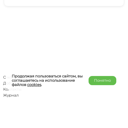
Продолжая пользоваться сайтом, вы
О компании
соглашаетесь на использование
Понятно
Добавить объект
файлов
cookies
.
Контакты
Журнал
Отельерам
Правообладателям
admin@helper-travel.com