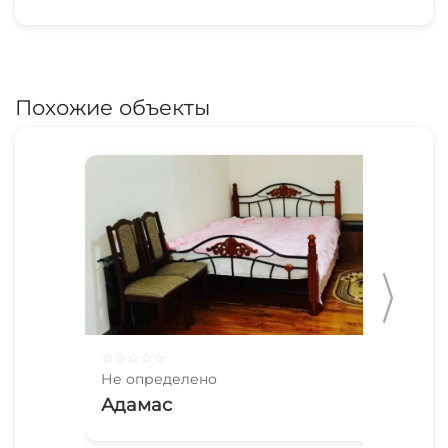
Похожие объекты
☆
☆
☆
☆
☆
☆
☆
Не определено
Не 
Адамас
Na