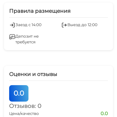
Турецкая баня (хамам)
Экскурсионные услуги
Правила размещения
Сауна
Холодильник
Заезд с 14:00
Выезд до 12:00
Бассейн крытый
Отопление
Депозит не
Мангал/барбекю
требуется
Стиральная машина
Рыбалка
Гладильные принадлежности
Катание на лыжах
Люкс для новобрачных
Оценки и отзывы
Верховая езда
Караоке
0.0
Настольные игры и/или пазлы
Отзывов: 0
0.0
Цена/качество
Охота