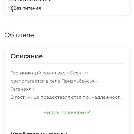
Без питания
Об отеле
Описание
Гостиничный комплекс «Юсенги»
располагается в селе Приэльбрусья –
Тегенекли.
В гостинице предоставляются принадлежности
для барбекю и готовят упакованные ланчи.
Читать полностью
Гостиничный комплекс «Юсенги» идеально
расположен для любителей лыжного спорта,
рыбной ловли, пешего туризма и верховой