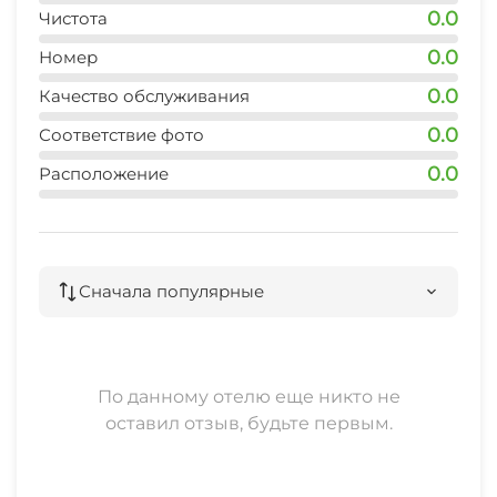
Гладильные принадлежности
0.0
Чистота
Прокат велосипедов
0.0
Номер
Конференц-зал
Мангал/барбекю
0.0
Качество обслуживания
Зеленый двор
0.0
Соответствие фото
Маршруты для пеших прогулок
Беседка
0.0
Расположение
Бильярд
Спутниковое ТВ
Настольный теннис
Прачечная
Сначала популярные
Библиотека
Охраняемая территория
Настольные игры и/или пазлы
По данному отелю еще никто не
Детская игровая площадка
оставил отзыв, будьте первым.
Сад