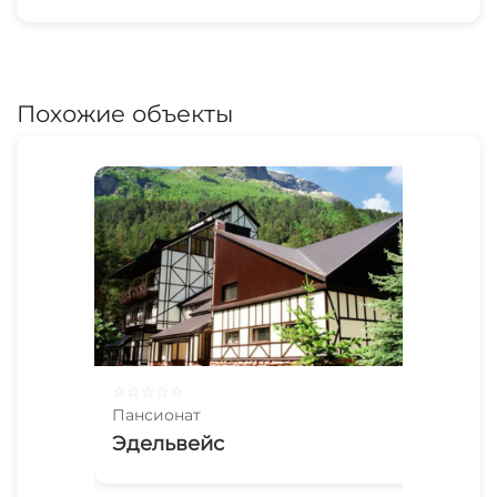
Садовая мебель
Место для пикника
Похожие объекты
☆
☆
☆
☆
☆
Пансионат
Эдельвейс