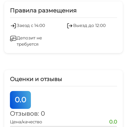
Детская площадка
Экскурсионные услуги
Правила размещения
Дети любого возраста
Обслуживание номеров
Заезд с 14:00
Выезд до 12:00
Можно с животными
Услуги консьержа
Депозит не
Есть трансфер
требуется
Развлечения для детей
Работает круглогодично
Холодильник
Конференц-зал
Кондиционер
Оценки и отзывы
Семейные номера
Сейф
Русская баня
0.0
Отопление
Сауна
Отзывов: 0
Стиральная машина
0.0
Цена/качество
Бассейн крытый