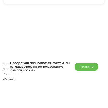
Продолжая пользоваться сайтом, вы
О компании
соглашаетесь на использование
Понятно
Добавить объект
файлов
cookies
.
Контакты
Журнал
Отельерам
Правообладателям
admin@helper-travel.com