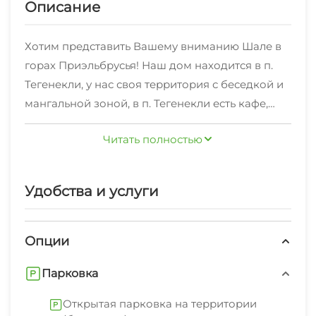
Описание
Хотим представить Вашему вниманию Шале в
горах Приэльбрусья! Наш дом находится в п.
Тегенекли, у нас своя территория с беседкой и
мангальной зоной, в п. Тегенекли есть кафе,
рестораны, аптеки, прокаты, бани и тд.
Читать полностью
На первом этаже дома располагается кухня-
гостиная со всем необходимым для
комфортного отдыха, обустроенная зона
Удобства и услуги
отдыха с раскладным диваном и кухонная
зона. А также в домике есть сауна
вместимостью до 6 человек и душевая кабина.
Опции
На втором этаже располагаются две спальные
Парковка
комнаты из которых открывается невероятный
вид на горы из панорамных окон, в каждой
Открытая парковка на территории
комнате находится две односпальные кровати.