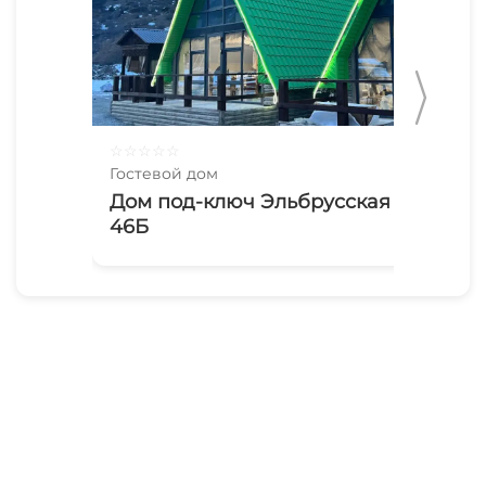
☆
☆
☆
☆
☆
☆
☆
Гостевой дом
Гос
Дом под-ключ Эльбрусская
До
46Б