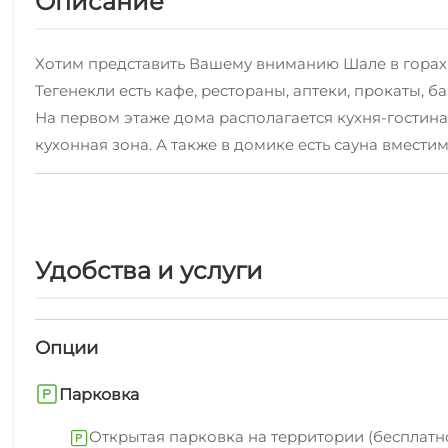
Описание
Хотим представить Вашему вниманию Шале в горах Пр
Тегенекли есть кафе, рестораны, аптеки, прокаты, ба
На первом этаже дома располагается кухня-гостин
кухонная зона. А также в домике есть сауна вмест
открывается невероятный вид на горы из панорамн
Мы с радостью разместим Вас и Ваших близких у на
Удобства и услуги
Опции
Парковка
Открытая парковка на территории (бесплатн