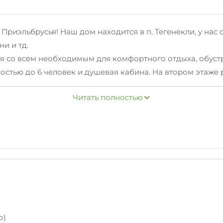
иэльбрусья! Наш дом находится в п. Тегенекли, у нас с
ни и тд.
ая со всем необходимым для комфортного отдыха, обуст
имостью до 6 человек и душевая кабина. На втором этаж
ых окон, в каждой комнате находится две односпальные
Читать полностью
с
о)