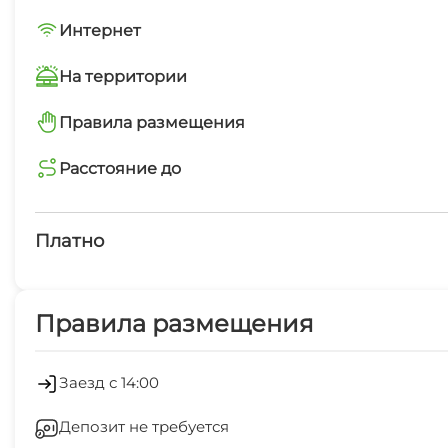
Интернет
Wi-Fi интернет на всей территории
На территории
Интернет Wi-Fi
Правила размещения
запрещено курить в помещениях
Расстояние до
Дети любого возраста
магазин
Сауна
6 мин
Платно
Платные услуги
Правила размещения
Холодильник
Стиральная машина
Заезд с 14:00
Депозит не требуется
Беседка