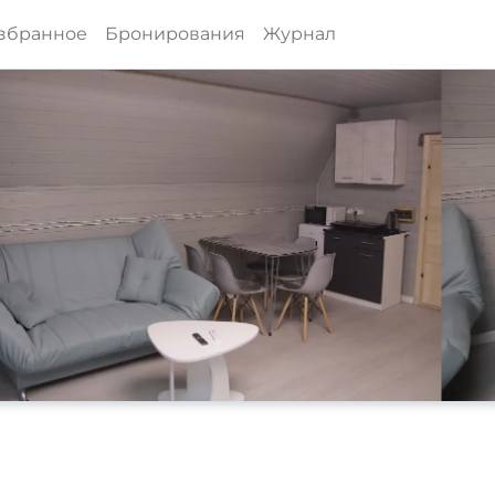
збранное
Бронирования
Журнал