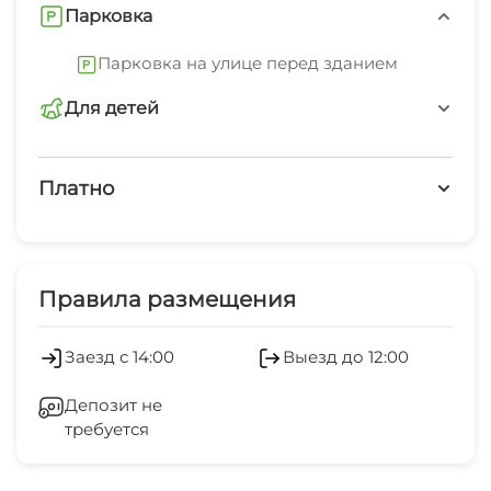
Парковка
двуспальный матрас. 1-комнатная квартира
косметический ремонт и отдельная кухня
Парковка на улице перед зданием
сдаётся на минимальный срок от 1 до 2 суток.
Заезд после 14:00, отъезд до 12:00
Для детей
детская площадка
Платно
Платные услуги
Холодильник
Правила размещения
Заезд с 14:00
Выезд до 12:00
Депозит не
требуется