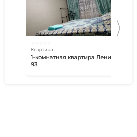
☆
☆
☆
☆
☆
☆
☆
Квартира
Ква
1-комнатная квартира Ленина
В 
93
па