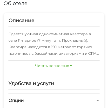
Об отеле
Описание
Сдается уютная однокомнатная квартира в
селе Янтарное (7 минут от г. Прохладный).
Квартира находится в 150 метрах от горячих
источников с бассейнами, аквагорками и СПА-
центром. В 5 минутах ходьбы расположено
Читать полностью
озеро, оснащенное для рыбалки и отдыха. Во
дворе есть новая спортивная площадка с
тренажерами и продуктовый магазин, удобная
Удобства и услуги
парковка рядом с домом. В квартире есть всё
необходимое для комфортного проживания.
Спальные места: двуспальный диван,
Опции
раскладушка с матрасом и надувной