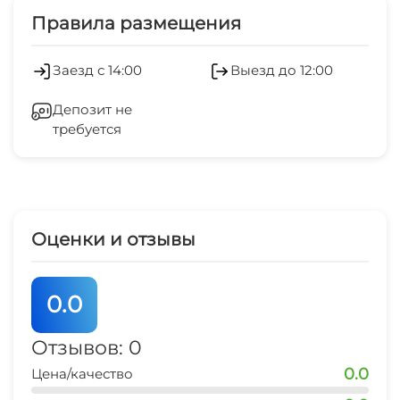
Экскурсионные услуги
Правила размещения
остановка общественного транспорта
Библиотека
5 мин
Обслуживание номеров
Заезд с 14:00
Выезд до 12:00
банкомат
Сад
Оборудование для встреч и
5 мин
Депозит не
презентаций
требуется
Холодильник
Кондиционер
Оценки и отзывы
Камера хранения
Сейф
0.0
Отопление
Отзывов: 0
0.0
Цена/качество
Гладильные принадлежности