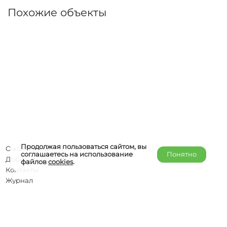
Похожие объекты
Продолжая пользоваться сайтом, вы
О компании
соглашаетесь на использование
Понятно
Добавить объект
файлов
cookies
.
Контакты
Журнал
Отельерам
Правообладателям
admin@helper-travel.com