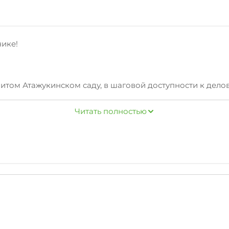
ике!
итом Атажукинском саду, в шаговой доступности к делов
 и камерном парке мы создаем комфорт и уют для наших
Читать полностью
 люкса, позволяет сделать оптимальный выбор! Подроб