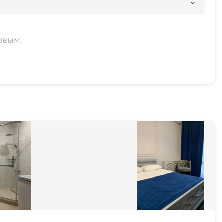
рвым.