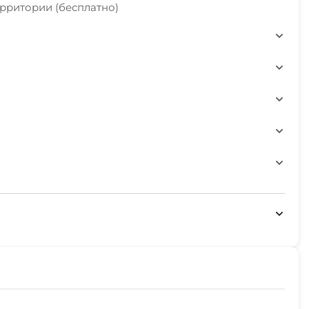
рритории (бесплатно)
й территории
прогулок
ов