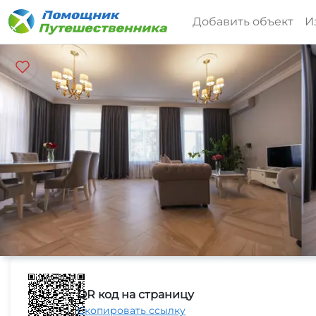
Добавить объект
И
QR код на страницу
Скопировать ссылку