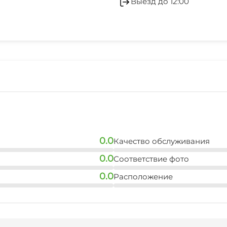
Выезд до 12:00
Камера хранения
Отопление
Аптека
Зеленый двор
Прачечная
0.0
Качество обслуживания
Охраняемая территор
0.0
Соответствие фото
0.0
Расположение