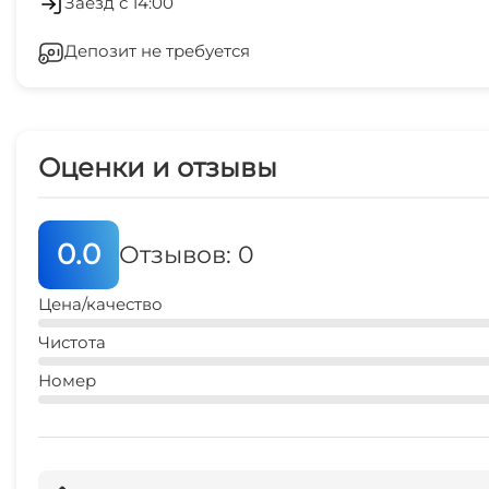
Заезд с 14:00
Депозит не требуется
Кондиционер
Сейф
Оценки и отзывы
Гладильные принадлежности
Конференц-зал
0.0
Отзывов: 0
Беседка
Цена/качество
Семейные номера
Чистота
Номер