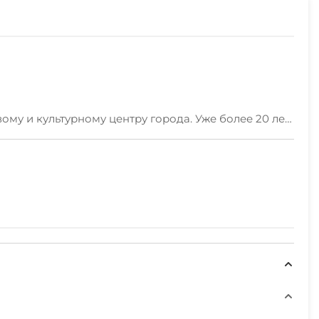
ому и культурному центру города. Уже более 20 лет
 гостей!
ную информацию по номерам смотрите на нашем