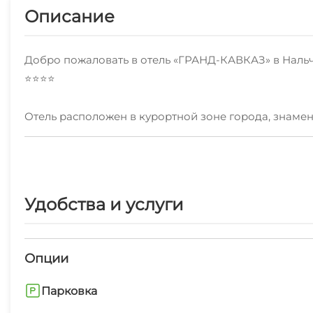
Описание
Добро пожаловать в отель «ГРАНД-КАВКАЗ» в Нальч
⭐️⭐️⭐️⭐️
Отель расположен в курортной зоне города, знамен
в классическом здании в стиле сталинского ампира
✅️Номерной фонд от стандарта до президентского
сайте
Удобства и услуги
Опции
Парковка