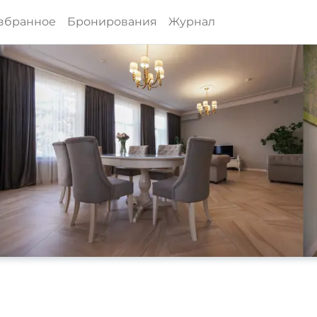
збранное
Бронирования
Журнал