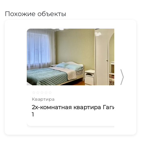
Похожие объекты
☆
☆
☆
☆
☆
☆
☆
Квартира
Ква
2х-комнатная квартира Гагиш
1-
1
Ба