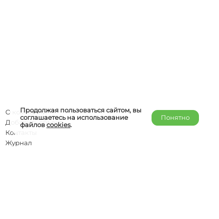
Продолжая пользоваться сайтом, вы
О компании
соглашаетесь на использование
Понятно
Добавить объект
файлов
cookies
.
Контакты
Журнал
Отельерам
Правообладателям
admin@helper-travel.com