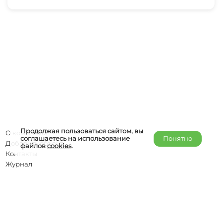
Продолжая пользоваться сайтом, вы
О компании
соглашаетесь на использование
Понятно
Добавить объект
файлов
cookies
.
Контакты
Журнал
Отельерам
Правообладателям
admin@helper-travel.com