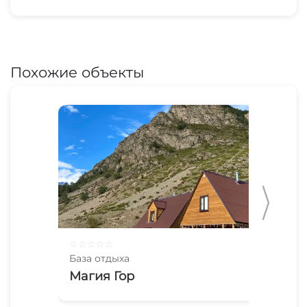
Похожие объекты
☆
☆
☆
☆
☆
☆
☆
База отдыха
Баз
Магия Гор
Ра