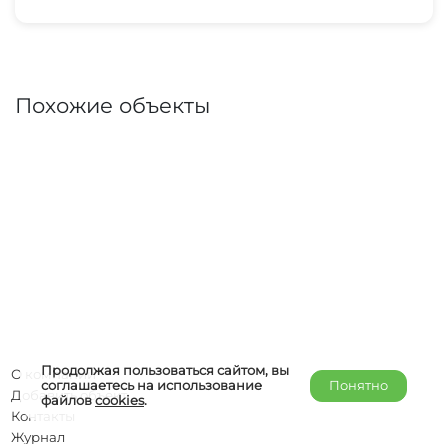
Похожие объекты
Продолжая пользоваться сайтом, вы
О компании
соглашаетесь на использование
Понятно
Добавить объект
файлов
cookies
.
Контакты
Журнал