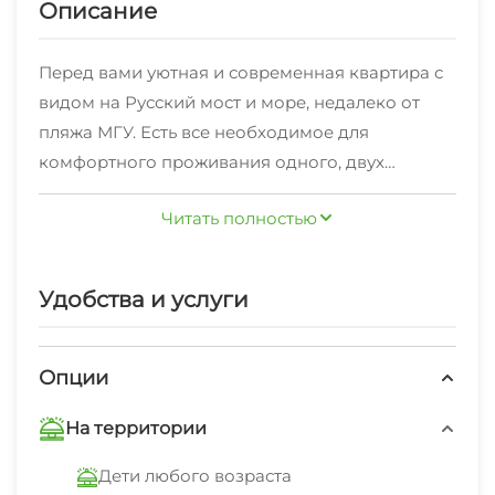
Описание
Перед вами уютная и современная квартира с
видом на Русский мост и море, недалеко от
пляжа МГУ. Есть все необходимое для
комфортного проживания одного, двух
человек:
Читать полностью
- Новая современная техника и мебель.
- Полный комплект постельного белья,
полотенец,
Удобства и услуги
- Кухня оснащена всей необходимой посудой,
и техникой для приготовления пищи.
- Холодильник, плита, чайник, микроволновая
Опции
печь.
На территории
- Собственный санузел с ванной и раковиной с
бойлером-горячая вода есть всегда!
Дети любого возраста
- Кондиционер для комфортного