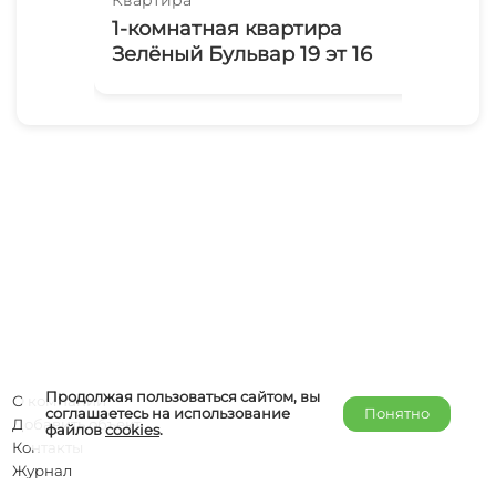
1-комнатная квартира
1-
Зелёный Бульвар 19 эт 16
Ва
Продолжая пользоваться сайтом, вы
О компании
соглашаетесь на использование
Понятно
Добавить объект
файлов
cookies
.
Контакты
Журнал
Отельерам