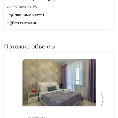
2 м²
•
спальня: 1
•
0
Спальных мест: 1
Без питания
Похожие объекты
☆
☆
☆
☆
☆
☆
☆
Квартира
Ква