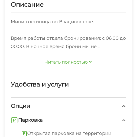
Описание
Мини-гостиница во Владивостоке.
Время работы отдела бронирования: с 06:00 до
00:00. В ночное время брони мы не
принимаем. Круглосуточное заселение
Читать полностью
возможно лишь при предварительном
бронировании.
Удобства и услуги
Заселение несовершеннолетних только с
родителями и опекунами!
В данной квартире предусмотрен залог в
Опции
размере 2000₽ в следующих случаях:
Парковка
- при заселении после 17:00
- при дистанционном заселении
Открытая парковка на территории