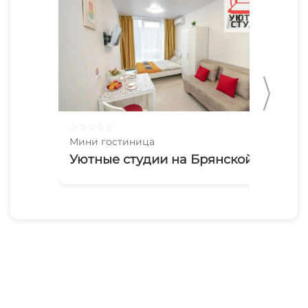
☆
☆
☆
☆
☆
☆
☆
Мини гостиница
Мин
Уютные студии на Брянской
Ую