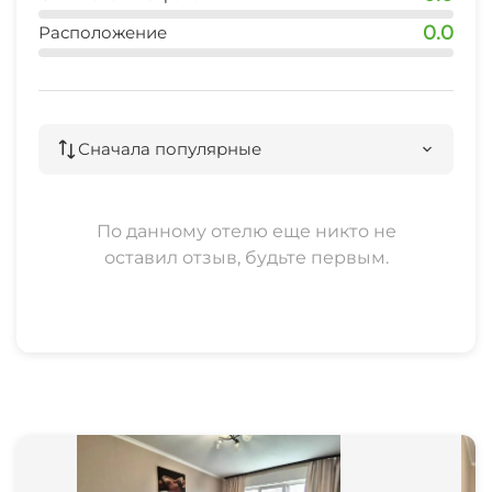
После себя квартиру оставлять в таком же
0.0
Расположение
состоянии в котором была сдана Вам!
Поломки, грязь и т.д буду вычитаться с
залоговой суммы!
Сначала популярные
ВНИМАНИЕ: МИНИМАЛЬНЫЙ СРОК АРЕНДЫ
По данному отелю еще никто не
ОТ СУТОК!!!!!
оставил отзыв, будьте первым.
ОКОНЧАТЕЛЬНАЯ СТОИМОСТЬ УЗНАВАЙТЕ
ПО ТЕЛЕФОНУ!!!!
ОНА ЗАВИСИТ ОТ СЕЗОННОСТИ
ДНЯ НЕДЕЛИ, ПРАЗДНИКОВ И