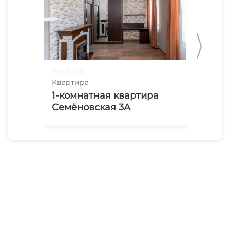
☆
☆
☆
☆
☆
☆
☆
Квартира
Ква
1-комнатная квартира
1-
Семёновская 3А
Зе