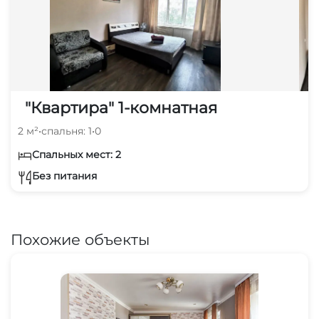
ПРОДОЛЖИТЕЛЬНОСТИ ПРОЖИВАНИЯ
ВНИМАНИЕ!!! Уважаемые клиенты, для
ШУМНОГО и АМОРАЛЬНОГО
"Квартира" 1-комнатная
времяпрепровождения эта квартира НЕ
2 м²
•
спальня: 1
•
0
ПОДХОДИТ, спасибо за понимание.
Спальных мест: 2
Расчетное время 12:00
Без питания
ЗВОНИТЬ И ЗАСЕЛЯТЬСЯ в любое время.
Похожие объекты