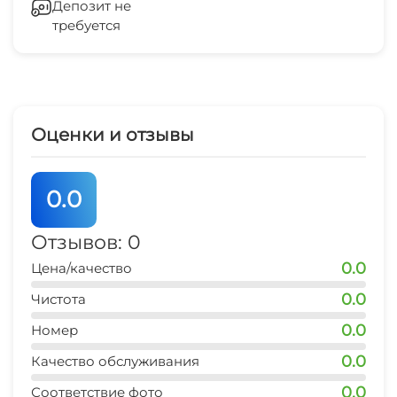
документы
Депозит не
требуется
Стиральная машина
Гладильные принадлежности
Особые требования к съемщикам
Магазины
Оценки и отзывы
-Залог 2000 рублей - за сохранность имущества
Аптека
и за ключи, при соблюдении всех условий -
0.0
возвращается в полном размере в день выезда,
СВЧ
обязательно наличие ПАСПОРТА.
Отзывов: 0
0.0
Цена/качество
0.0
Чистота
В квартире НЕ КУРИТЬ! ! ! Штраф-1000р!
0.0
Номер
0.0
Качество обслуживания
шумным не беспокоить !
0.0
Соответствие фото