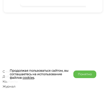
Продолжая пользоваться сайтом, вы
О компании
соглашаетесь на использование
Понятно
Добавить объект
файлов
cookies
.
Контакты
Журнал
Отельерам
Правообладателям
admin@helper-travel.com