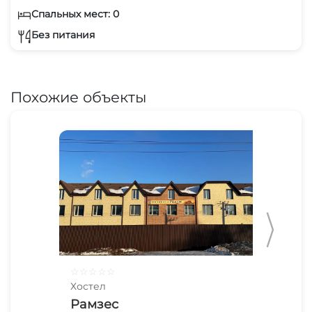
Спальных мест: 0
Без питания
Похожие объекты
☆
☆
☆
☆
☆
☆
☆
Хостел
Хос
Рамзес
Ам