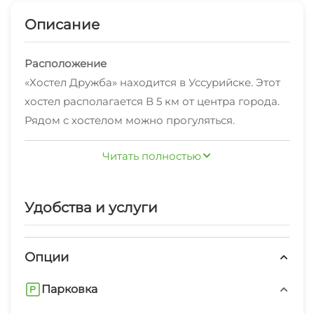
Описание
Расположение
«Хостел Дружба» находится в Уссурийске. Этот
хостел располагается В 5 км от центра города.
Рядом с хостелом можно прогуляться.
Неподалёку: Парк Дора, Церковь Покрова
Читать полностью
Пресвятой Богородицы и Парк культуры и
В хостеле
отдыха Зелёный Остров.
Время вспомнить о хлебе насущном! Для
гостей работает ресторан. Общая кухня
Удобства и услуги
оборудована для самостоятельного
приготовления пищи. Хотите оставаться на
Опции
связи? В хостеле есть бесплатный Wi-Fi. Для
В путешествие можно взять питомца.
путешественников на машине организована
Возможно размещение с домашним
Парковка
бесплатная парковка.
любимцем за дополнительную плату.