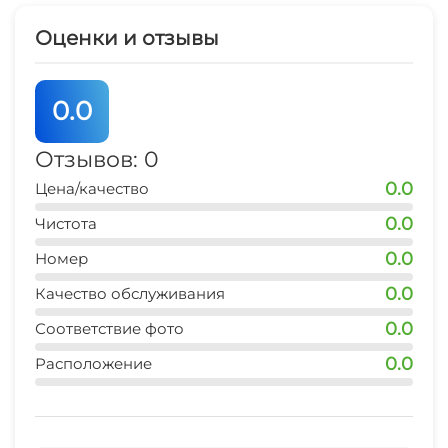
документов(договор, чек, оплата на расчетный
счет)
Оценки и отзывы
Мы сделаем для вашего комфорта все, и даже
0.0
немного больше, вы останетесь довольны
своим выбором.
Отзывов: 0
0.0
Цена/качество
*** Доплата за животных составляет 500
руб.сут./за питомца по согласованию
0.0
Чистота
_________________________________________________
0.0
Номер
Правила проживания в апартаментах:
0.0
Качество обслуживания
0.0
Соответствие фото
0.0
Расположение