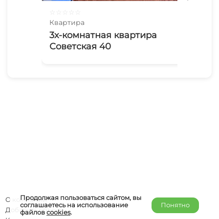
☆
☆
☆
☆
☆
☆
☆
Квартира
Ква
3х-комнатная квартира
Ap
Советская 40
18-
Продолжая пользоваться сайтом, вы
О компании
соглашаетесь на использование
Понятно
Добавить объект
файлов
cookies
.