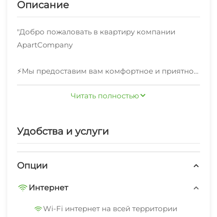
Описание
"Добро пожаловать в квартиру компании
ApartCompany
⚡️Мы предоставим вам комфортное и приятное
проживание
Читать полностью
⚡️Мы позаботились о вашем отдыхе, и
предоставляем вам всё необходимое, чтобы вы
чувствовали себя как дома
Удобства и услуги
-бесконтактное заселение -> вам не придется
тратить свое время в ожидание менеджера,
заселяетесь в любое время.
Опции
-посуда для приготовления еды, бокалы,
Интернет
столовые приборы, тарелки и даже дуршлаг
-бесплатный WiFi и смарт ТВ не дадут вам
Wi-Fi интернет на всей территории
заскучать!