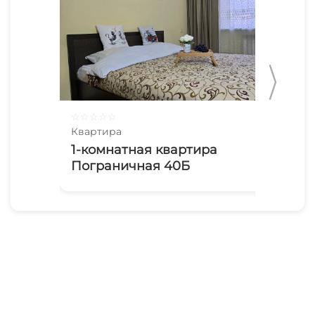
☆
☆
☆
☆
☆
☆
☆
Квартира
Ква
1-комнатная квартира
1-
Пограничная 40Б
Се