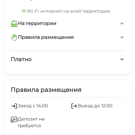
Wi-Fi интернет на всей территории
На территории
Интернет Wi-Fi
Правила размещения
запрещено курить
Работает круглогодично
Платно
запрещено шуметь после 23-00
Платные услуги
минимальный заезд от 2 суток
Холодильник
Правила размещения
Кондиционер
Заезд с 14:00
Выезд до 12:00
Стиральная машина
Депозит не
требуется
Магазины