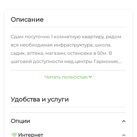
Описание
Сдам посуточно 1 комнатную квартиру, рядом
вся необходимая инфраструктура, школа,
садик, аптека, магазин, остановка в 50м. В
шаговой доступности мед.центры Гармония,
Севен Плюс.МРТ Лидер. Спортивный комплекс
Читать полностью
Портовик, Дельфин ледовая арена)Имеется вся
посуда для готовки, банные принадлежности,
средства личной гигиены. До моря 5мин езды
Удобства и услуги
на автомобиле. Командировочным отчетные
документы.
Опции
Интернет