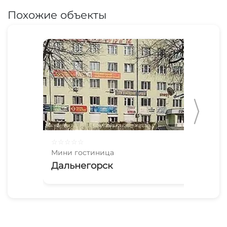
Похожие объекты
☆
☆
☆
☆
☆
☆
☆
Мини гостиница
Мин
Дальнегорск
Ру