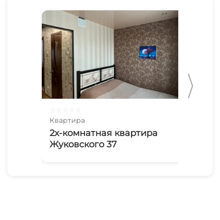
☆
☆
☆
☆
☆
☆
☆
Квартира
Ква
2х-комнатная квартира
1-
Жуковского 37
Жу