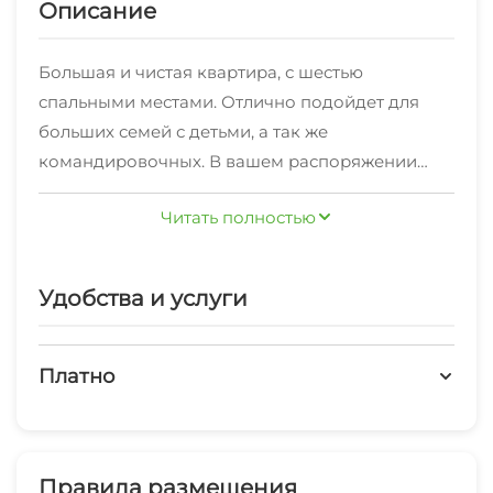
Описание
Большая и чистая квартира, с шестью
спальными местами. Отлично подойдет для
больших семей с детьми, а так же
командировочных. В вашем распоряжении
есть все что нужно для комфортного
Читать полностью
проживания, современному человеку. Мы
всегда рады жителям и гостям нашего
города!2-комнатная квартира косметический
Удобства и услуги
ремонт и отдельная кухня сдаётся на
минимальный срок от 1 до 2 суток. Заезд
после 13:00, отъезд до 12:00
Платно
Платные услуги
Холодильник
Правила размещения