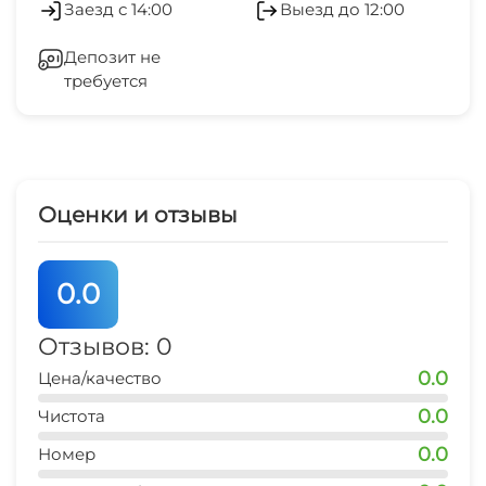
Заезд с 14:00
Выезд до 12:00
рынок
Мангал/барбекю
Гладильные принадлежности
5 мин
Депозит не
требуется
Зеленый двор
магазин продукты
2 мин
Беседка
остановка транспорта
3 мин
Спутниковое ТВ
Оценки и отзывы
аквапарк
СВЧ
15 мин
0.0
дельфинарий
15 мин
Отзывов: 0
0.0
Цена/качество
банкомат Сбербанк
2 мин
0.0
Чистота
0.0
аптека
Номер
2 мин