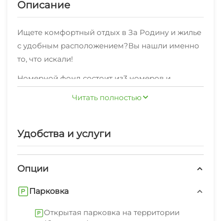
Описание
Ищете комфортный отдых в За Родину и жилье
с удобным расположением?Вы нашли именно
то, что искали!
Номерной фонд состоит из3 номеров и
представлен категориями "Стандарт" , "Домик"
Читать полностью
по комфортной цене.
В шаговой доступности находятся кафе и
Удобства и услуги
продуктовый магазин.
Предоставляем стабильное WI-FI соединение.
Опции
К услугам отдыхающих: сейф, стиральная
машина, гладильные принадлежности, зеленый
Парковка
двор, беседка, спутниковое тв, свч.Наши
Открытая парковка на территории
сотрудники с радостью предоставят вам