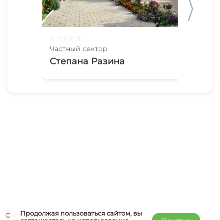
☆
☆
☆
☆
☆
☆
☆
Частный сектор
Час
Степана Разина
Ча
Продолжая пользоваться сайтом, вы
О компании