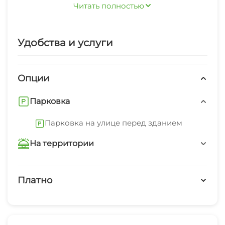
Читать полностью
в Ясенской Переправе будет веселым и
запоминающимся.
Вам предлагаются дополнительные услуги:
Удобства и услуги
мангал/барбекю, парковка на улице перед
зданием
Опции
Парковка
Парковка на улице перед зданием
На территории
Трансфер платно
Платно
Автостоянка
Платные услуги
Дети любого возраста
Гладильные принадлежности