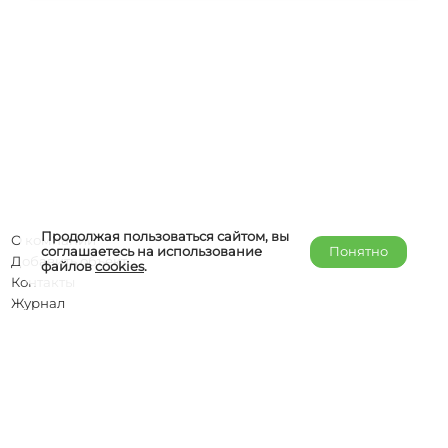
Продолжая пользоваться сайтом, вы
О компании
соглашаетесь на использование
Понятно
Добавить объект
файлов
cookies
.
Контакты
Журнал
Отельерам
Правообладателям
admin@helper-travel.com