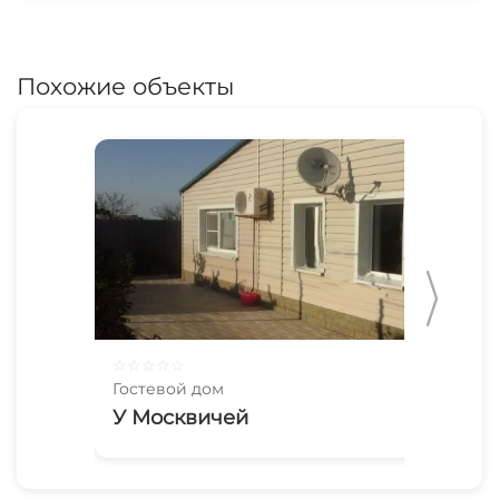
Похожие объекты
☆
☆
☆
☆
☆
☆
☆
Гостевой дом
Гос
У Москвичей
На