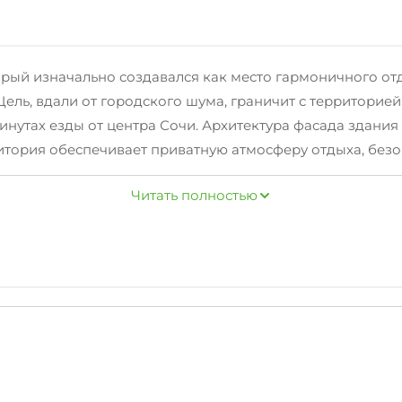
оторый изначально создавался как место гармоничного о
ель, вдали от городского шума, граничит с территорие
нутах езды от центра Сочи. Архитектура фасада здани
итория обеспечивает приватную атмосферу отдыха, безо
в круглый год. Если Вы хотите просыпаться под пение п
Читать полностью
это то, о чем Вы мечтали!
о галечного пляжа п. Якорная щель, на территории оте
и среди которых находятся два пруда с водными обит
ейна с гидромассажными приспособлениями есть мелков
 отеля 39 номеров разной категории от шикарного пент
 и ужин по системе "Шведский стол", а также работает п