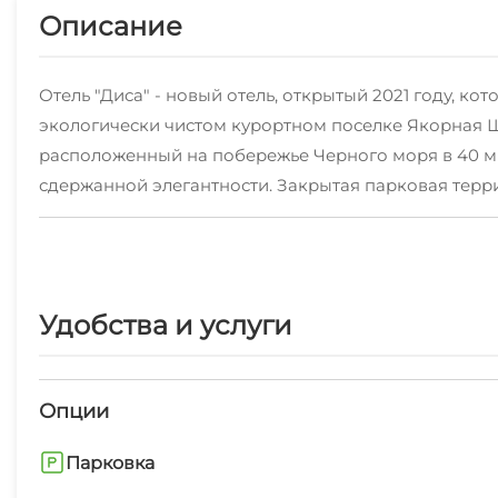
Описание
Отель "Диса" - новый отель, открытый 2021 году, к
экологически чистом курортном поселке Якорная Щ
расположенный на побережье Черного моря в 40 ми
сдержанной элегантности. Закрытая парковая терр
имеется субтропический сад, который зелен и краси
цветущих экзотов, не задумывайтесь, отель "Диса" - 
Отель расположен в 350 метрах от не многолюдног
Удобства и услуги
растениями и плодоносящими фруктовыми деревьям
детская площадка, а помимо подогреваемого басс
подсвечивающимся водопадом . В 7 этажном здании
Опции
отеля, до одноместных, но просторных номеров.
Парковка
Ресторан отеля предоставляет гостям завтрак, обед