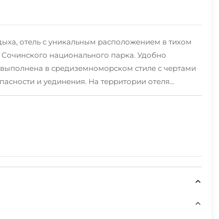
тдыха, отель с уникальным расположением в тихом
й Сочинского национального парка. Удобно
я выполнена в средиземноморском стиле с чертами
пасности и уединения. На территории отеля
тиц, купаться в открытом бассейне, вдыхая ароматы
ля расположен пышно цветущий сад с тропическими
ателями и цветущими водными растениями. Имеется
одный детский бассейн с красиво
хауса с террасой и 6-ти местной джакузи на крыше
о заказному меню. Во всех номерах доступны услуги