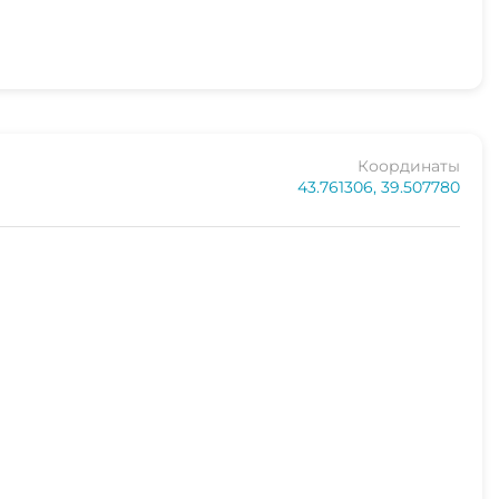
и пазлы
Координаты
43.761306, 39.507780