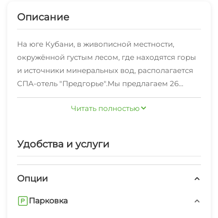
Описание
На юге Кубани, в живописной местности,
окружённой густым лесом, где находятся горы
и источники минеральных вод, располагается
СПА-отель "Предгорье".Мы предлагаем 26
комфортабельных номера различных
Читать полностью
категорий, с бесплатным wi-fi.Воспользуйтесь,
уникальной возможностью получить
оздоровительные процедуры в
Удобства и услуги
"Предгорье"!SPA-центр включает в себя
бассейн, джакузи, финскую сауну, кедровую
фитобочку, соляную комнату, массажный
Опции
кабинет, услуги косметолога (аппаратная и
Парковка
эстетическая косметология), бальнеотерапия.В
"Предгорье" есть прекрасная столовая с