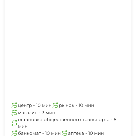
СВЧ
Массаж
Люкс для новобрачных
Игровая комната
Семейные номера
Садовая мебель
Шезлонги/лежаки
Место для пикника
Охраняемая территория
центр - 10 мин
рынок - 10 мин
магазин - 3 мин
остановка общественного транспорта - 5
мин
банкомат - 10 мин
аптека - 10 мин