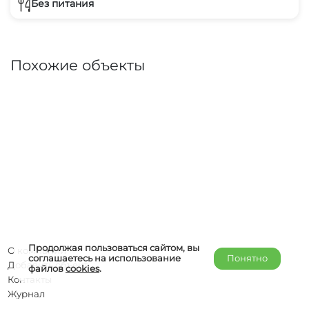
Без питания
Похожие объекты
Продолжая пользоваться сайтом, вы
О компании
соглашаетесь на использование
Понятно
Добавить объект
файлов
cookies
.
Контакты
Журнал
Отельерам