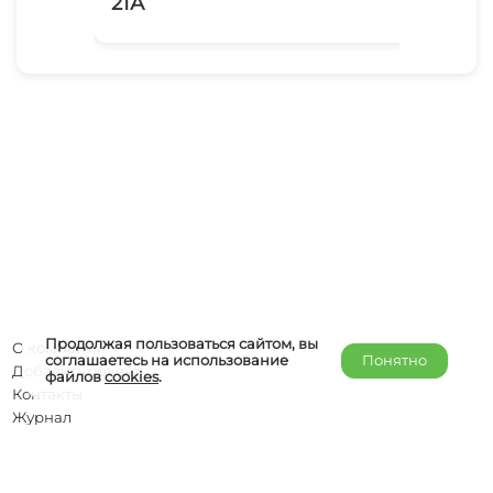
21А
Продолжая пользоваться сайтом, вы
О компании
соглашаетесь на использование
Понятно
Добавить объект
файлов
cookies
.
Контакты
Журнал
Отельерам
Правообладателям