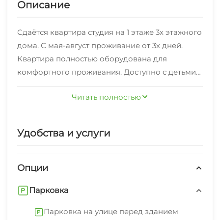
Описание
Сдаётся квартира студия на 1 этаже 3х этажного
дома. С мая-август проживание от 3х дней.
Квартира полностью оборудована для
комфортного проживания. Доступно с детьми
от 3х лет, детская кроватка не предоставляется.
Читать полностью
Спальное место - большой 2х спальный
диван.Курить запрещено. Очень удобная
транспортная развязка - легко уехать во все
Удобства и услуги
направления- Красная поляна, Адлер, Сочи, до
остановки общественного транспорта 3 минуты
пешком. До моря на автобусе 15 минут.Депозит
Опции
возвратный, при условии, что в квартире все
Парковка
так же в порядке, как и при заселении.
Заселение после 14.00Выезд до 12.00Студия с
Парковка на улице перед зданием
кухонной зоной сдаётся на