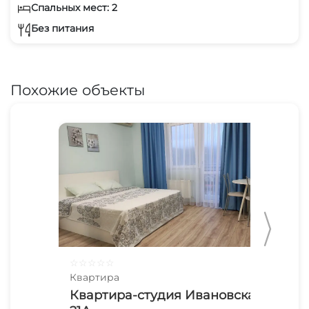
Спальных мест: 2
Без питания
Похожие объекты
☆
☆
☆
☆
☆
☆
☆
Квартира
Ква
Квартира-студия Ивановская
С 