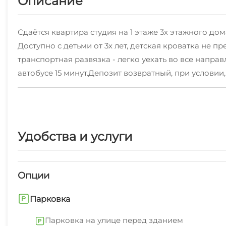
Описание
Сдаётся квартира студия на 1 этаже 3х этажного д
Доступно с детьми от 3х лет, детская кроватка не 
транспортная развязка - легко уехать во все напра
автобусе 15 минут.Депозит возвратный, при условии,
кухонной зоной сдаётся на минимальный срок от 1 до 
Удобства и услуги
Опции
Парковка
Парковка на улице перед зданием