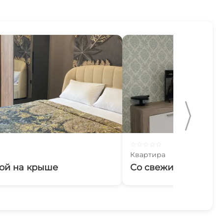
☆
☆
☆
☆
☆
Квартира
сой на крыше
Со свежим ремонт