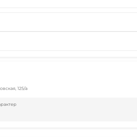
овская, 125/а
арактер