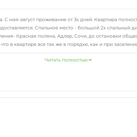
ома. С мая-август проживание от 3х дней. Квартира пол
предоставляется. Спальное место - большой 2х спальный 
вления- Красная поляна, Адлер, Сочи, до остановки общ
 что в квартире все так же в порядке, как и при заселени
2 суток. Заезд после 14:00, отъезд до 12:00
Читать полностью