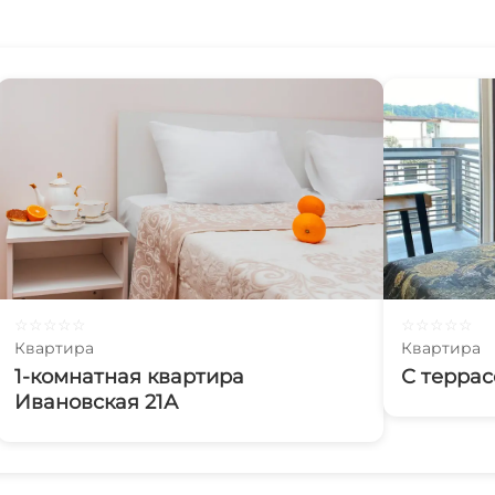
☆
☆
☆
☆
☆
☆
☆
☆
☆
☆
Квартира
Квартира
1-комнатная квартира
С терра
Ивановская 21А