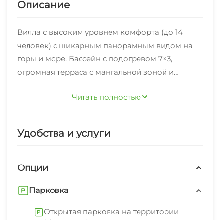
Описание
Вилла с высоким уровнем комфорта (до 14
человек) с шикарным панорамным видом на
горы и море. Бассейн с подогревом 7×3,
огромная терраса с мангальной зоной и
красивым видом на заснеженные вершины
Читать полностью
гор. На 1 этаже: кухня-гостиная с выходом на
террасу и к бассейну, большой раскладной
диван в гостиной,спальня с двуспальной
Удобства и услуги
кроватью, сан.узел, туалет, душ. На 2 этаже: 3
спальни с двуспальными кроватями, два
раскладных дивана, большой балкон с
Опции
красивым видом на горы, большие
Парковка
панорамные окна, сан. узел, туалет, душ/ванна,
стиральная и сушильная машины. Закрытая
Открытая парковка на территории
территория. Два парковочных места. Интернет,