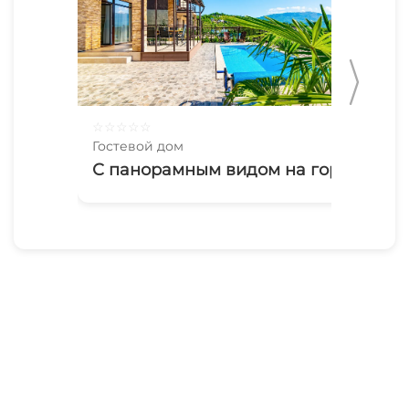
☆
☆
☆
☆
☆
☆
☆
Гостевой дом
Гос
С панорамным видом на горы
Ую