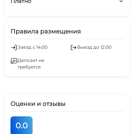
Платно
Дети любого возраста
Платные услуги
Работает круглогодично
Холодильник
Правила размещения
Бассейн под открытым небом
Кондиционер
Заезд с 14:00
Выезд до 12:00
Мангал/барбекю
Стиральная машина
Депозит не
требуется
Гладильные принадлежности
Зеленый двор
Беседка
Оценки и отзывы
Спутниковое ТВ
0.0
СВЧ