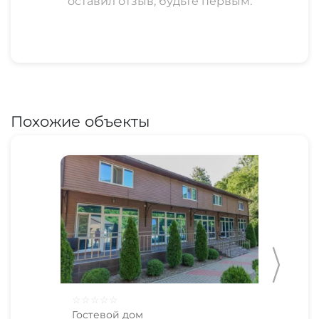
оставил отзыв, будьте первым.
Похожие объекты
☆
☆
☆
☆
☆
☆
☆
Гостевой дом
Гос