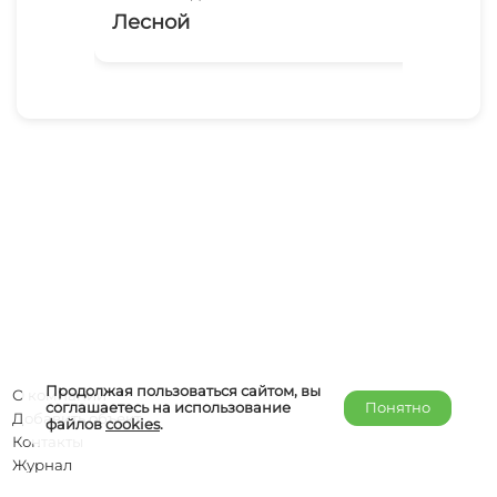
Лесной
Да
Продолжая пользоваться сайтом, вы
О компании
соглашаетесь на использование
Понятно
Добавить объект
файлов
cookies
.
Контакты
Журнал
Отельерам