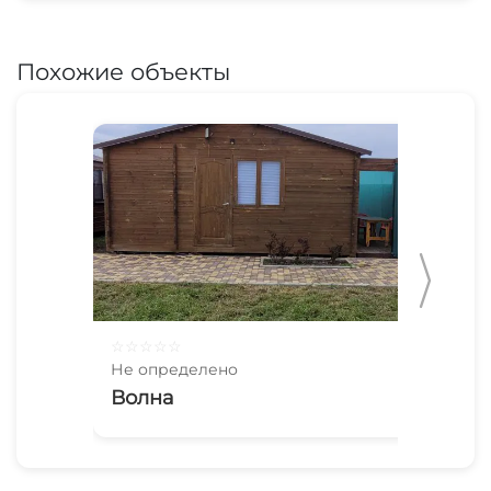
Похожие объекты
☆
☆
☆
☆
☆
☆
☆
Не определено
Не 
Волна
У 