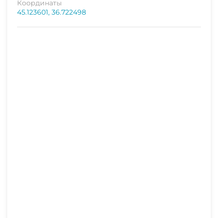
Координаты
10 мин
45.123601, 36.722498
аптека
10 мин