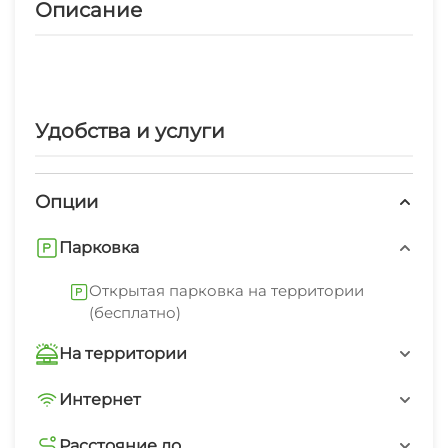
Описание
Удобства и услуги
Опции
Парковка
Открытая парковка на территории
(бесплатно)
На территории
Трансфер платно
Интернет
Wi-Fi интернет на всей территории
Интернет Wi-Fi
Расстояние до