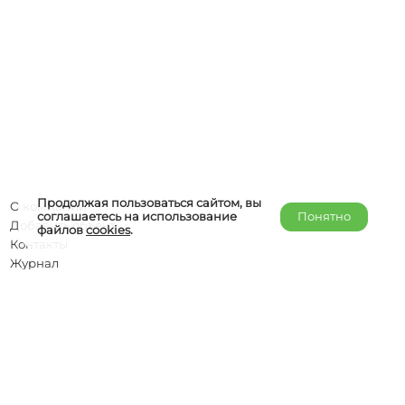
Продолжая пользоваться сайтом, вы
О компании
соглашаетесь на использование
Понятно
Добавить объект
файлов
cookies
.
Контакты
Журнал
Отельерам
Правообладателям
admin@helper-travel.com