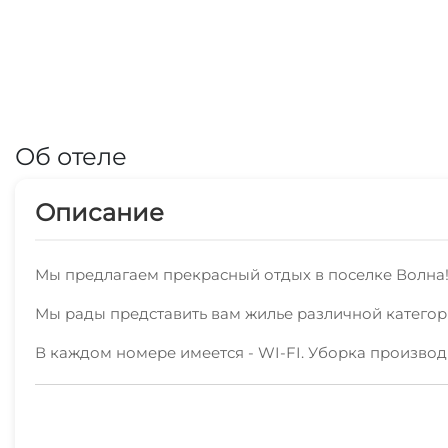
Об отеле
Описание
Мы предлагаем прекрасный отдых в поселке Волна
Мы рады представить вам жилье различной категор
В каждом номере имеется - WI-FI. Уборка производ
В пешей доступности пляж песчаный, рынок, магаз
чтобы ваш отдых в поселке Волна был запоминающ