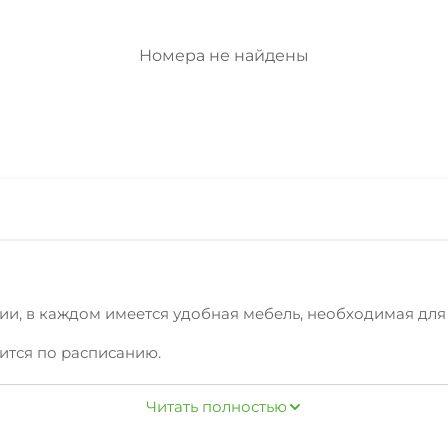
Номера не найдены
!
ии, в каждом имеется удобная мебель, необходимая для
ится по расписанию.
ин продуктов, о которых вам расскажут наши сотрудник
Читать полностью
имся.