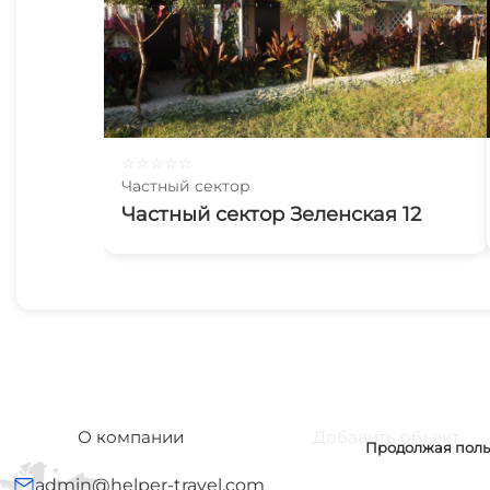
☆
☆
☆
☆
☆
Частный сектор
Частный сектор Зеленская 12
О компании
Добавить объект
Продолжая польз
admin@helper-travel.com