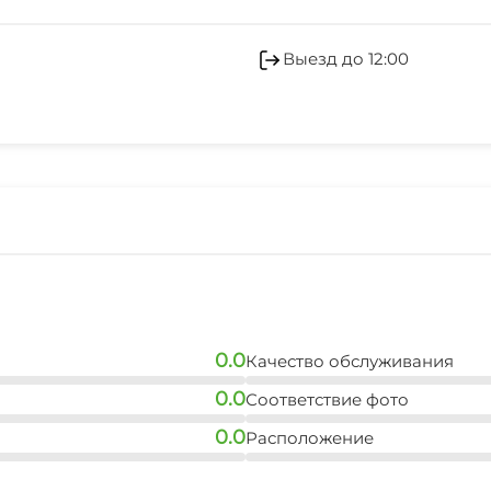
Гладильные принадле
Беседка
Выезд до 12:00
СВЧ
0.0
Качество обслуживания
0.0
Соответствие фото
0.0
Расположение