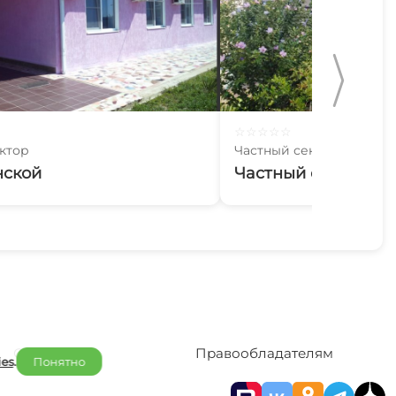
☆
☆
☆
☆
☆
ктор
Частный сектор
нской
Частный сектор Бу
Отельерам
Правообладателям
ies
.
Понятно