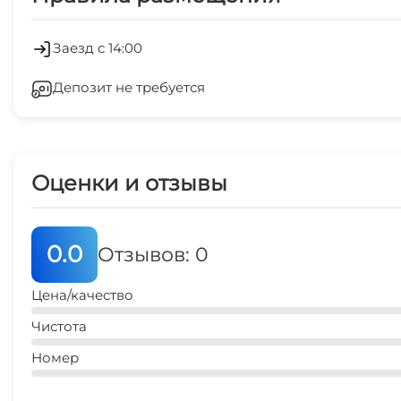
Стиральная машина
Зеленый двор
Заезд с 14:00
Депозит не требуется
Спутниковое ТВ
Семейные номера
Оценки и отзывы
0.0
Отзывов: 0
Цена/качество
Чистота
Номер