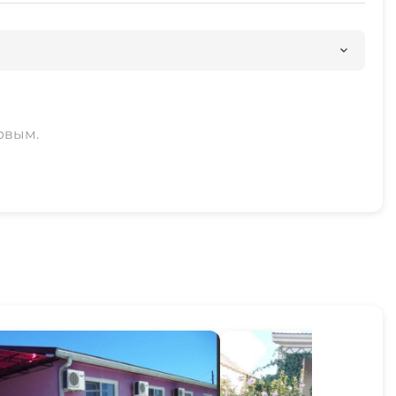
рвым.