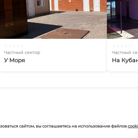
☆
☆
☆
☆
☆
☆
☆
☆
☆
☆
Частный сектор
Частный се
У Моря
На Куба
Контакты
Журнал
оваться сайтом, вы соглашаетесь на использование файлов
cook