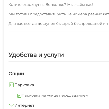
Хотите отдохнуть в Волконке? Мы ждём вас!
Мы готовы предоставить уютные номера разных кате
Для вас всегда доступен быстрый беспроводной ин
Мы с радостью и без посредников предоставляем ж
У туристов есть возможность отправиться в близле
В шаговой доступности есть пляж галечный, набере
Удобства и услуги
наших гостей согласно многочисленным отзывам - 
Мы ждем вас круглый год!Для быстрой и удобной а
Опции
Парковка
Парковка на улице перед зданием
Интернет