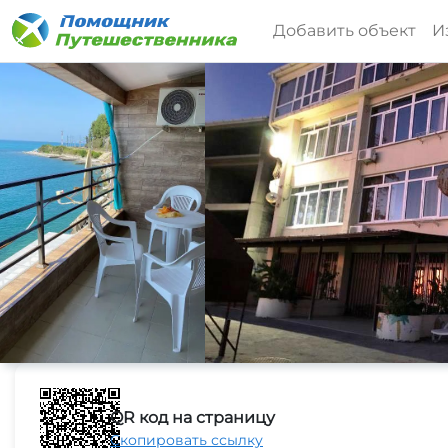
Добавить объект
И
QR код на страницу
Скопировать ссылку