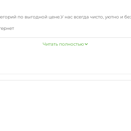
горий по выгодной цене.У нас всегда чисто, уютно и бе
тернет
ильцам дополнительныеуслуги: мангал/барбекю, парковк
Читать полностью
жащие кафе и там вкусно пообедать. Продуктовые магаз
жная, центр, а также другие достопримечательностиВол
и оптимальныйвыбор по цене/качеству!
ренды обращайтесь по телефону.